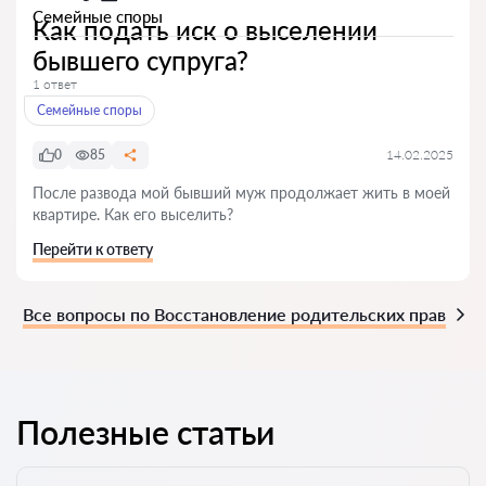
Семейные споры
Как подать иск о выселении
бывшего супруга?
1 ответ
Семейные споры
0
85
14.02.2025
После развода мой бывший муж продолжает жить в моей
квартире. Как его выселить?
Перейти к ответу
Все вопросы по Восстановление родительских прав
Полезные статьи