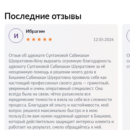
Последние отзывы
Ибрагим
И
12.05.2026
Отзыв об адвокате Султановой Сабинахан
О
Шухратовне«Хочу выразить огромную благодарность
с
адвокату Султановой Сабинахан Шухратовне за её
с
неоценимую помощь в решении моего дела в
Бишкеке.Сабинахан Шухратовна проявила себя как
настоящий профессионал своего дела — грамотный,
уверенный и очень оперативный специалист. Она
всегда была на связи, чётко разъясняла все
юридические тонкости и взяла на себя все сложности
процесса. Благодаря её опыту и настойчивости, мой
вопрос решился максимально быстро и в мою
пользу.Если вам нужен надежный адвокат в Бишкеке,
который действительно защищает интересы клиента и
работает на результат, смело обращайтесь к ней.