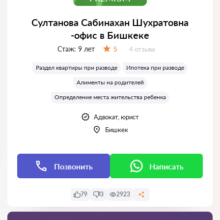
Султанова Сабинахан Шухратовна
-офис в Бишкеке
Стаж:
9 лет
Отзывов:
5
4 отзыва
Оценка:
Раздел квартиры при разводе
Ипотека при разводе
Алименты на родителей
Определение места жительства ребенка
Адвокат, юрист
Бишкек
Позвонить
Написать
79
3
2923