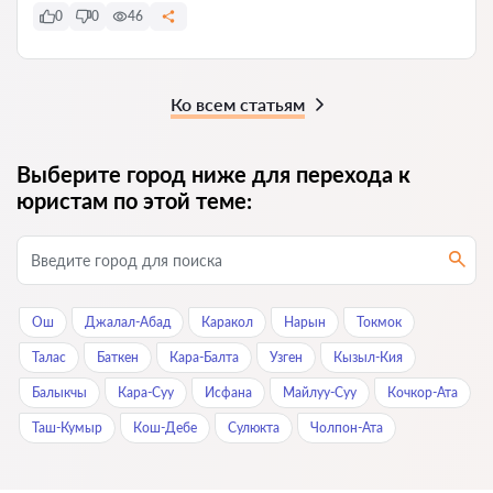
0
0
46
Ко всем статьям
Выберите город ниже для перехода к
юристам по этой теме:
Ош
Джалал-Абад
Каракол
Нарын
Токмок
Талас
Баткен
Кара-Балта
Узген
Кызыл-Кия
Балыкчы
Кара-Суу
Исфана
Майлуу-Суу
Кочкор-Ата
Таш-Кумыр
Кош-Дебе
Сулюкта
Чолпон-Ата