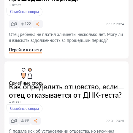
1 ответ
Семейные споры
0
122
27.12.2024
Отец ребенка не платил алименты несколько лет. Могу ли
я взыскать задолженность за прошедший период?
Перейти к ответу
Семейные споры
Как определить отцовство, если
отец отказывается от ДНК-теста?
1 ответ
Семейные споры
0
99
22.01.2025
Я подала иск об установлении отцовства, но мужчина