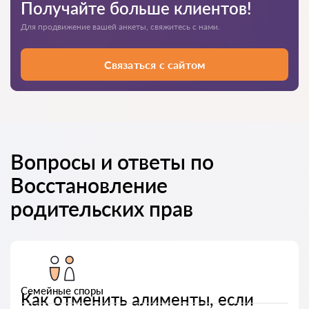
Получайте больше клиентов!
Для продвижение вашей анкеты, свяжитесь с нами.
Связаться с сайтом
Вопросы и ответы по
Восстановление
родительских прав
Семейные споры
Как отменить алименты, если