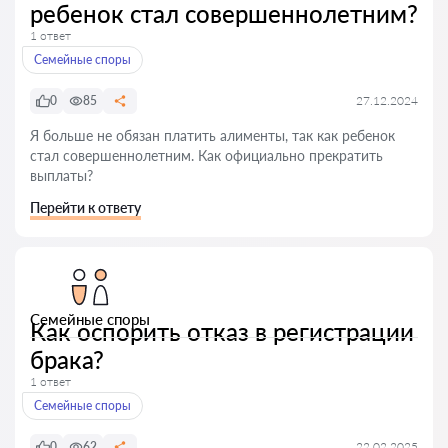
ребенок стал совершеннолетним?
1 ответ
Семейные споры
0
85
27.12.2024
Я больше не обязан платить алименты, так как ребенок
стал совершеннолетним. Как официально прекратить
выплаты?
Перейти к ответу
Семейные споры
Как оспорить отказ в регистрации
брака?
1 ответ
Семейные споры
0
62
22.02.2025