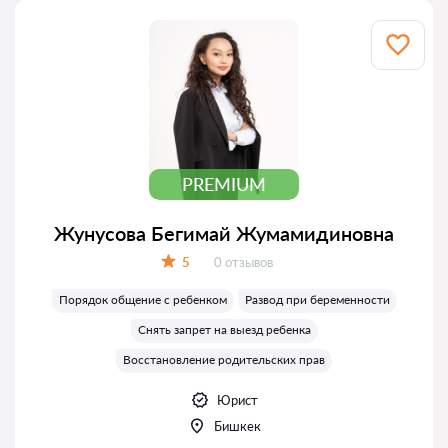
PREMIUM
Жунусова Бегимай Жумамидиновна
Отзывов:
5
0 отзывов
Оценка:
Порядок общение с ребенком
Развод при беременности
Снять запрет на выезд ребенка
Восстановление родительских прав
Юрист
Бишкек