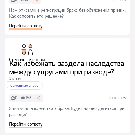
Нам отказали в регистрации брака без объяснения причин.
Как оспорить это решение?
Перейти к ответу
Семейные споры
Как избежать раздела наследства
между супругами при разводе?
1 ответ
Семейные споры
0
153
29.01.2025
Я получил наследство в браке. Будет ли оно делиться при
разводе?
Перейти к ответу