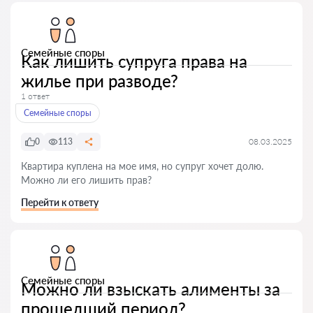
Семейные споры
Как лишить супруга права на
жилье при разводе?
1 ответ
Семейные споры
0
113
08.03.2025
Квартира куплена на мое имя, но супруг хочет долю.
Можно ли его лишить прав?
Перейти к ответу
Семейные споры
Можно ли взыскать алименты за
прошедший период?