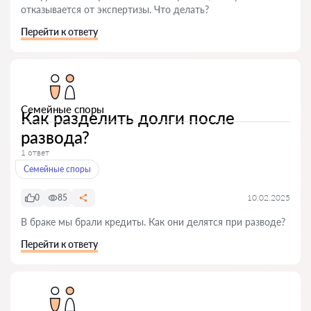
отказывается от экспертизы. Что делать?
Перейти к ответу
Семейные споры
Как разделить долги после
развода?
1 ответ
Семейные споры
0
85
10.02.2025
В браке мы брали кредиты. Как они делятся при разводе?
Перейти к ответу