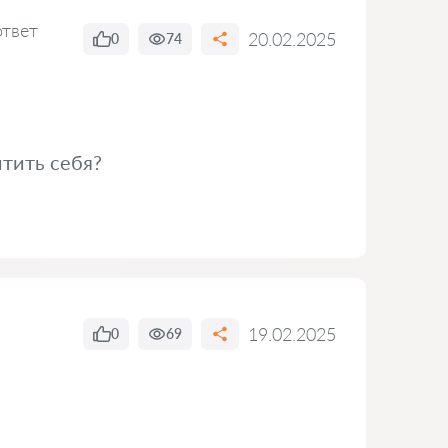
ответ
20.02.2025
0
74
итить себя?
19.02.2025
0
69