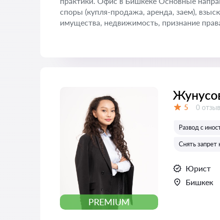
практики. Офис в Бишкеке Основные напра
споры (купля-продажа, аренда, заем), взыс
имущества, недвижимость, признание права
Жунусо
Отзыво
5
0 отзы
Оценка:
Развод с ино
Снять запрет 
Юрист
Бишкек
PREMIUM