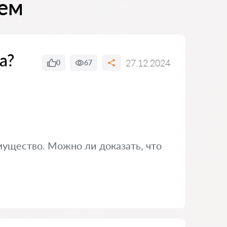
цем
а?
27.12.2024
0
67
мущество. Можно ли доказать, что