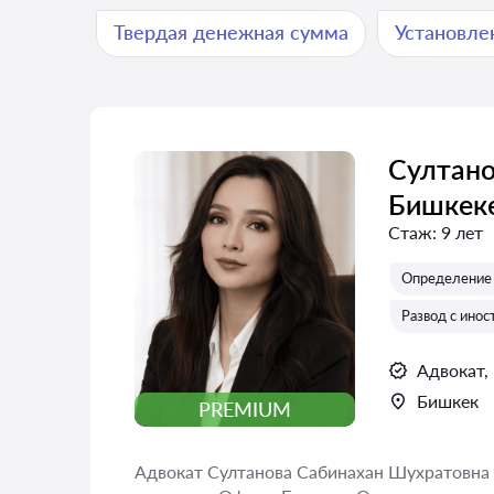
Твердая денежная сумма
Установле
Султано
Бишкек
Стаж:
9 лет
Определение 
Развод с ино
Адвокат,
Бишкек
PREMIUM
Адвокат Султанова Сабинахан Шухратовна