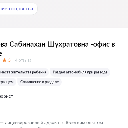
ние отцовства
ва Сабинахан Шухратовна -офис в
е
Отзывов:
5
4 отзыва
Оценка:
места жительства ребенка
Раздел автомобиля при разводе
странцем
Соглашение о разделе
 юрист
 — лицензированный адвокат с 8-летним опытом