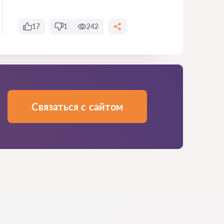
17
1
242
Связаться с сайтом