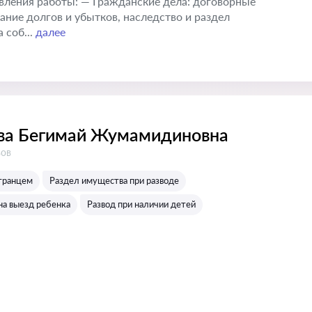
вления работы: — Гражданские дела: договорные
кание долгов и убытков, наследство и раздел
 соб...
далее
ва Бегимай Жумамидиновна
в:
вов
странцем
Раздел имущества при разводе
на выезд ребенка
Развод при наличии детей