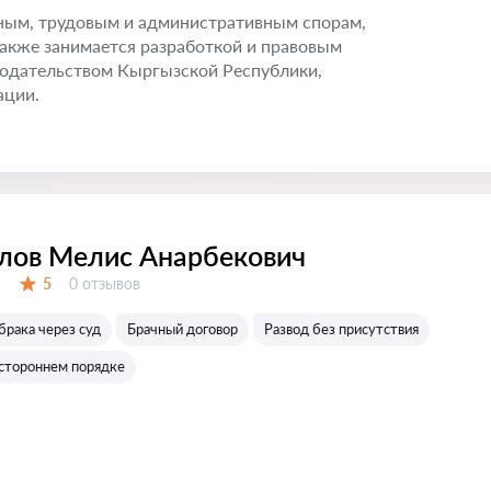
ым, трудовым и административным спорам,
 также занимается разработкой и правовым
онодательством Кыргызской Республики,
ации.
лов Мелис Анарбекович
Отзывов:
5
0 отзывов
Оценка:
брака через суд
Брачный договор
Развод без присутствия
остороннем порядке