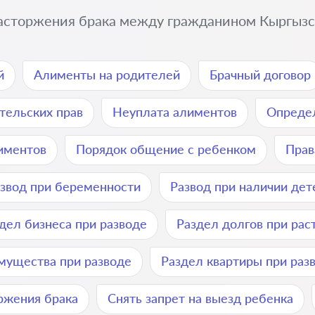
расторжения брака между гражданином Кыргызст
й
Алименты на родителей
Брачный договор
тельских прав
Неуплата алиментов
Определ
лиментов
Порядок общение с ребенком
Прав
звод при беременности
Развод при наличии дет
дел бизнеса при разводе
Раздел долгов при рас
мущества при разводе
Раздел квартиры при раз
ржения брака
Снять запрет на выезд ребенка