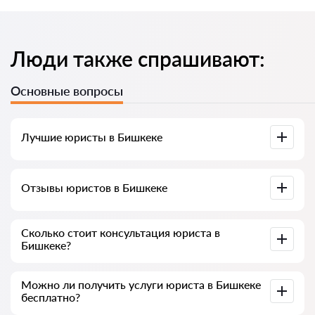
Люди также спрашивают:
Основные вопросы
Лучшие юристы в Бишкеке
У нас собраны список лучших юристов Бишкека с полной
Отзывы юристов в Бишкеке
информацией. Цены, отзывы, номер телефона и адрес.
У нас на сервисе собраны настоящие отзывы о юристах,
Сколько стоит консультация юриста в
мы не удаляем отрицательные отзывы и нет
Бишкеке?
возможности накрутить его.
Консультация юристов в Бишкеке начинается от 700 сом
Можно ли получить услуги юриста в Бишкеке
и выше (цены могут меняться от сложности вопроса и
бесплатно?
формы ответа)