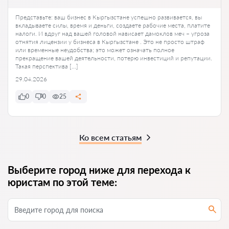
Представьте: ваш бизнес в Кыргызстане успешно развивается, вы
вкладываете силы, время и деньги, создаете рабочие места, платите
налоги. И вдруг над вашей головой нависает дамоклов меч – угроза
отнятия лицензии у бизнеса в Кыргызстане . Это не просто штраф
или временные неудобства; это может означать полное
прекращение вашей деятельности, потерю инвестиций и репутации.
Такая перспектива […]
29.04.2026
0
0
25
Ко всем статьям
Выберите город ниже для перехода к
юристам по этой теме: