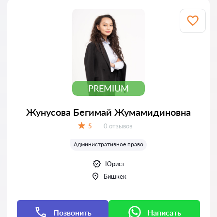
PREMIUM
Жунусова Бегимай Жумамидиновна
Отзывов:
5
0 отзывов
Оценка:
Административное право
Юрист
Бишкек
Позвонить
Написать