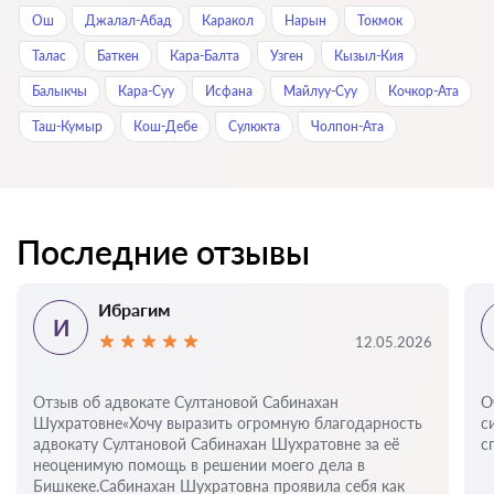
Ош
Джалал-Абад
Каракол
Нарын
Токмок
Талас
Баткен
Кара-Балта
Узген
Кызыл-Кия
Балыкчы
Кара-Суу
Исфана
Майлуу-Суу
Кочкор-Ата
Таш-Кумыр
Кош-Дебе
Сулюкта
Чолпон-Ата
Последние отзывы
Ибрагим
И
12.05.2026
Отзыв об адвокате Султановой Сабинахан
О
Шухратовне«Хочу выразить огромную благодарность
с
адвокату Султановой Сабинахан Шухратовне за её
с
неоценимую помощь в решении моего дела в
Бишкеке.Сабинахан Шухратовна проявила себя как