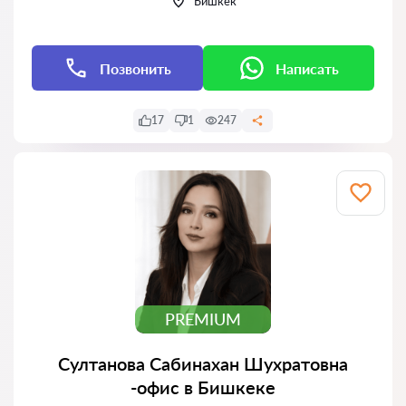
Бишкек
Позвонить
Написать
17
1
247
PREMIUM
Султанова Сабинахан Шухратовна
-офис в Бишкеке