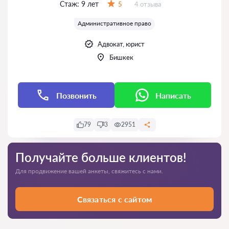
Стаж:
9 лет
Отзывов:
5
4 отзыва
Оценка:
Административное право
Адвокат, юрист
Бишкек
Позвонить
Написать
79
3
2951
Получайте больше клиентов!
Для продвижение вашей анкеты, свяжитесь с нами.
Связаться с сайтом