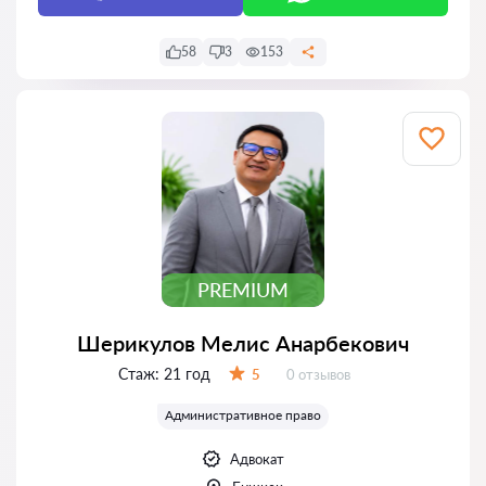
58
3
153
PREMIUM
Шерикулов Мелис Анарбекович
Стаж:
21 год
Отзывов:
5
0 отзывов
Оценка:
Административное право
Адвокат