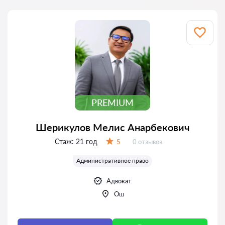
PREMIUM
Шерикулов Мелис Анарбекович
Стаж:
21 год
Отзывов:
5
0 отзывов
Оценка:
Административное право
Адвокат
Ош