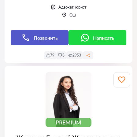
Адвокат, юрист
Ош
Позвонить
Написать
79
3
2953
PREMIUM