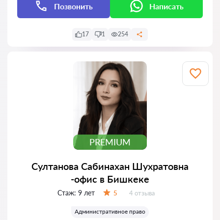
Позвонить
Написать
17
1
254
PREMIUM
Султанова Сабинахан Шухратовна
-офис в Бишкеке
Стаж:
9 лет
Отзывов:
5
4 отзыва
Оценка:
Административное право