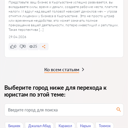
Представьте: ваш бизнес в Кыргызстане успешно развивается, вы
вкладываете силы, время и деньги, создаете рабочие места, платите
налоги. И вдруг над вашей головой нависает дамоклов меч – угроза
отнятия лицензии у бизнеса в Кыргызстане . Это не просто штраф
или временные неудобства; это может означать полное
прекращение вашей деятельности, потерю инвестиций и репутации.
Такая перспектива […]
29.04.2026
0
0
25
Ко всем статьям
Выберите город ниже для перехода к
юристам по этой теме:
Бишкек
Джалал-Абад
Каракол
Нарын
Токмок