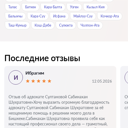
Талас
Баткен
Кара-Балта
Узген
Кызыл-Кия
Балыкчы
Кара-Суу
Исфана
Майлуу-Суу
Кочкор-Ата
Таш-Кумыр
Кош-Дебе
Сулюкта
Чолпон-Ата
Последние отзывы
Ибрагим
И
12.05.2026
Отзыв об адвокате Султановой Сабинахан
О
Шухратовне«Хочу выразить огромную благодарность
с
адвокату Султановой Сабинахан Шухратовне за её
с
неоценимую помощь в решении моего дела в
Бишкеке.Сабинахан Шухратовна проявила себя как
настоящий профессионал своего дела — грамотный,