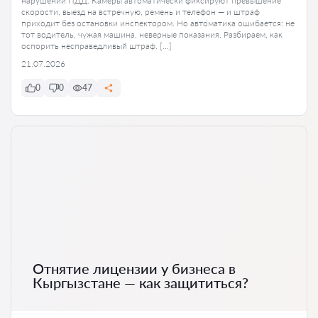
нарушений ПДД. Камеры автоматически фиксируют превышение
скорости, выезд на встречную, ремень и телефон — и штраф
приходит без остановки инспектором. Но автоматика ошибается: не
тот водитель, чужая машина, неверные показания. Разбираем, как
оспорить несправедливый штраф. […]
21.07.2026
0
0
47
Отнятие лицензии у бизнеса в
Кыргызстане — как защититься?