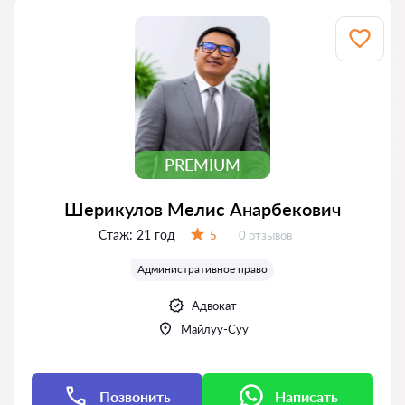
PREMIUM
Шерикулов Мелис Анарбекович
Стаж:
21 год
Отзывов:
5
0 отзывов
Оценка:
Административное право
Адвокат
Майлуу-Суу
Позвонить
Написать