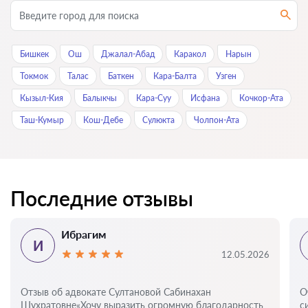
Бишкек
Ош
Джалал-Абад
Каракол
Нарын
Токмок
Талас
Баткен
Кара-Балта
Узген
Кызыл-Кия
Балыкчы
Кара-Суу
Исфана
Кочкор-Ата
Таш-Кумыр
Кош-Дебе
Сулюкта
Чолпон-Ата
Последние отзывы
Ибрагим
И
12.05.2026
Отзыв об адвокате Султановой Сабинахан
О
Шухратовне«Хочу выразить огромную благодарность
с