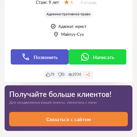
Стаж:
9 лет
Отзывов:
5
4 отзыва
Оценка:
Административное право
Адвокат, юрист
Майлуу-Суу
Позвонить
Написать
79
3
2934
Получайте больше клиентов!
Для продвижение вашей анкеты, свяжитесь с нами.
Связаться с сайтом