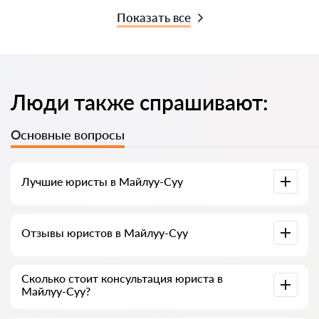
Показать все
Люди также спрашивают:
Основные вопросы
Лучшие юристы в Майлуу-Суу
У нас собраны список лучших юристов Майлуу-Суу с
Отзывы юристов в Майлуу-Суу
полной информацией. Цены, отзывы, номер телефона и
адрес.
У нас на сервисе собраны настоящие отзывы о юристах,
Сколько стоит консультация юриста в
мы не удаляем отрицательные отзывы и нет
Майлуу-Суу?
возможности накрутить его.