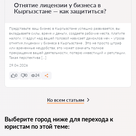
Отнятие лицензии у бизнеса в
Кыргызстане — как защититься?
Представьте: ваш бизнес в Кыргызстане успешно развивается, вы
вкладываете силы, время и деньги, создаете рабочие места, платите
налоги. И вдруг над вашей головой нависает дамоклов меч – угроза
отнятия лицензии у бизнеса в Кыргызстане . Это не просто штраф
или временные неудобства; это может означать полное
прекращение вашей деятельности, потерю инвестиций и репутации.
Такая перспектива […]
29.04.2026
0
0
24
Ко всем статьям
Выберите город ниже для перехода к
юристам по этой теме: