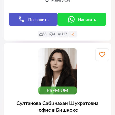
Майлуу-Суу
Позвонить
Написать
58
3
127
PREMIUM
Султанова Сабинахан Шухратовна
-офис в Бишкеке