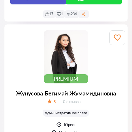
17
1
234
PREMIUM
Жунусова Бегимай Жумамидиновна
Отзывов:
5
0 отзывов
Оценка:
Административное право
Юрист