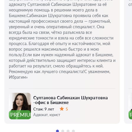
адвокату Султановой Сабинахан Шухратовне за её
с
неоценимую помощь в решении моего дела в
Бишкеке.Сабинахан Шухратовна проявила себя как
настоящий профессионал своего дела — грамотный,
уверенный и очень оперативный специалист. Она
всегда была на связи, чётко разъясняла все
юридические тонкости и взяла на себя все сложности
процесса. Благодаря её опыту и настойчивости, мой
вопрос решился максимально быстро и в мою
пользу.Если вам нужен надежный адвокат в Бишкеке,
который действительно защищает интересы клиента и
работает на результат, смело обращайтесь к ней.
Рекомендую как лучшего специалиста!С уважением,
Ибрагим»
Султанова Сабинахан Шухратовна
-офис в Бишкеке
Стаж:
9 лет
5
Оценка:
PREMIUM
Адвокат, юрист