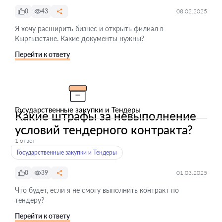
0
43
08.02.2025
Я хочу расширить бизнес и открыть филиал в
Кыргызстане. Какие документы нужны?
Перейти к ответу
Государственные закупки и Тендеры
Какие штрафы за невыполнение
условий тендерного контракта?
1 ответ
Государственные закупки и Тендеры
0
39
01.03.2025
Что будет, если я не смогу выполнить контракт по
тендеру?
Перейти к ответу