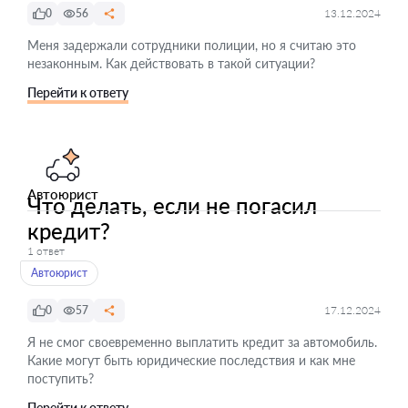
0
56
13.12.2024
Меня задержали сотрудники полиции, но я считаю это
незаконным. Как действовать в такой ситуации?
Перейти к ответу
Автоюрист
Что делать, если не погасил
кредит?
1 ответ
Автоюрист
0
57
17.12.2024
Я не смог своевременно выплатить кредит за автомобиль.
Какие могут быть юридические последствия и как мне
поступить?
Перейти к ответу