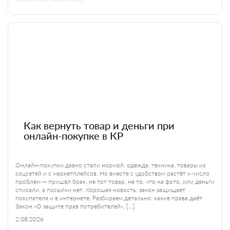
Как вернуть товар и деньги при
онлайн-покупке в КР
Онлайн-покупки давно стали нормой: одежда, техника, товары из
соцсетей и с маркетплейсов. Но вместе с удобством растёт и число
проблем — пришёл брак, не тот товар, не то, что на фото, или деньги
списали, а посылки нет. Хорошая новость: закон защищает
покупателя и в интернете. Разбираем детально: какие права даёт
Закон «О защите прав потребителей», […]
2.08.2026