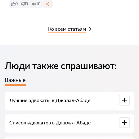
0
0
10
Ко всем статьям
Люди также спрашивают:
Важные
Лучшие адвокаты в Джалал-Абаде
У нас собраны список лучших адвокатов Джалал-Абада с
Список адвокатов в Джалал-Абаде
полной информацией. Цены, отзывы, номер телефона и
адрес.