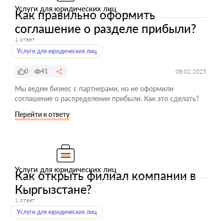
Услуги для юридических лиц
Как правильно оформить
соглашение о разделе прибыли?
1 ответ
Услуги для юридических лиц
0
41
08.02.2025
Мы ведем бизнес с партнерами, но не оформили
соглашение о распределении прибыли. Как это сделать?
Перейти к ответу
Услуги для юридических лиц
Как открыть филиал компании в
Кыргызстане?
1 ответ
Услуги для юридических лиц