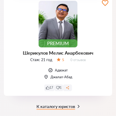
PREMIUM
Шерикулов Мелис Анарбекович
Стаж:
21 год
Отзывов:
5
0 отзывов
Оценка:
Адвокат
Джалал-Абад
17
1
К каталогу юристов