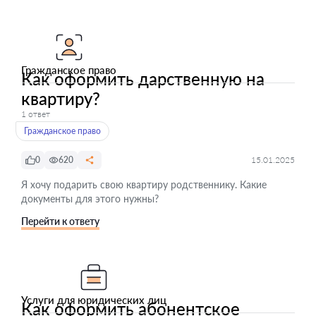
Гражданское право
Как оформить дарственную на
квартиру?
1 ответ
Гражданское право
0
620
15.01.2025
Я хочу подарить свою квартиру родственнику. Какие
документы для этого нужны?
Перейти к ответу
Услуги для юридических лиц
Как оформить абонентское