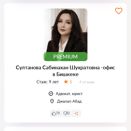
PREMIUM
Султанова Сабинахан Шухратовна -офис
в Бишкеке
Стаж:
9 лет
Отзывов:
5
4 отзыва
Оценка:
Адвокат, юрист
Джалал-Абад
79
3