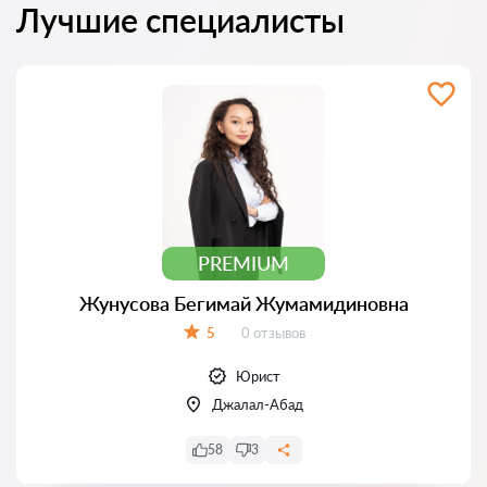
Лучшие специалисты
PREMIUM
Жунусова Бегимай Жумамидиновна
Отзывов:
5
0 отзывов
Оценка:
Юрист
Джалал-Абад
58
3