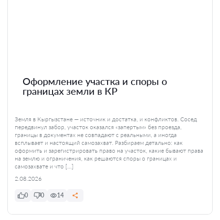
Оформление участка и споры о
границах земли в КР
Земля в Кыргызстане — источник и достатка, и конфликтов. Сосед
передвинул забор, участок оказался «запертым» без проезда,
границы в документах не совпадают с реальными, а иногда
всплывает и настоящий самозахват. Разбираем детально: как
оформить и зарегистрировать право на участок, какие бывают права
на землю и ограничения, как решаются споры о границах и
самозахвате и что […]
2.08.2026
0
0
14