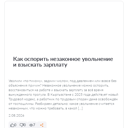
Как оспорить незаконное увольнение
и взыскать зарплату
Уволили «по-тихому», задним числом, под давлением или вовсе без
объяснения причин? Незаконное увольнение можно оспорить,
восстановиться на работе и взыскать зарплату за всё время
вынужденного прогула. В Кыргызстане с 2025 года действует новый
Трудовой кодекс, а работник по трудовым спорам даже освобождён
от госпошлины. Разбираем детально: какое увольнение считается
незаконным, что можно требовать, в какой […]
2.08.2026
0
0
7