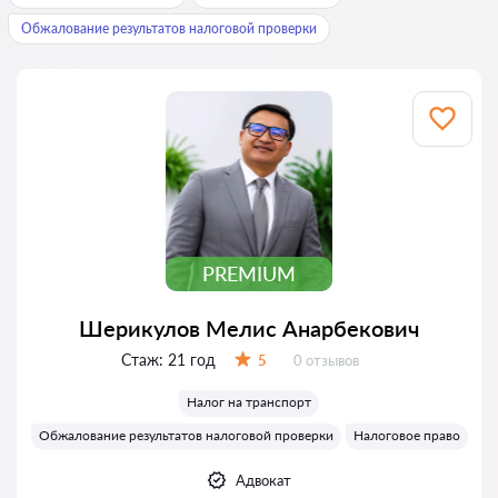
Обжалование результатов налоговой проверки
PREMIUM
Шерикулов Мелис Анарбекович
Стаж:
21 год
Отзывов:
5
0 отзывов
Оценка:
Налог на транспорт
Обжалование результатов налоговой проверки
Налоговое право
Адвокат