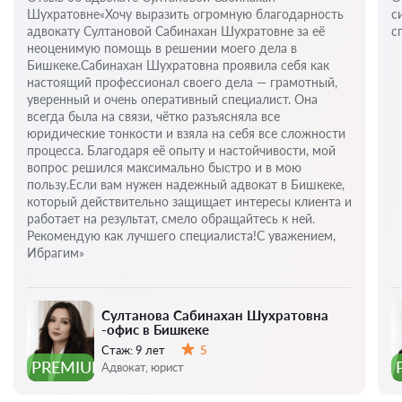
Шухратовне«Хочу выразить огромную благодарность
с
адвокату Султановой Сабинахан Шухратовне за её
с
неоценимую помощь в решении моего дела в
Бишкеке.Сабинахан Шухратовна проявила себя как
настоящий профессионал своего дела — грамотный,
уверенный и очень оперативный специалист. Она
всегда была на связи, чётко разъясняла все
юридические тонкости и взяла на себя все сложности
процесса. Благодаря её опыту и настойчивости, мой
вопрос решился максимально быстро и в мою
пользу.Если вам нужен надежный адвокат в Бишкеке,
который действительно защищает интересы клиента и
работает на результат, смело обращайтесь к ней.
Рекомендую как лучшего специалиста!С уважением,
Ибрагим»
Султанова Сабинахан Шухратовна
-офис в Бишкеке
Стаж:
9 лет
5
Оценка:
PREMIUM
Адвокат, юрист