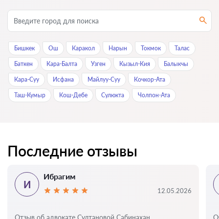
Бишкек
Ош
Каракол
Нарын
Токмок
Талас
Баткен
Кара-Балта
Узген
Кызыл-Кия
Балыкчы
Кара-Суу
Исфана
Майлуу-Суу
Кочкор-Ата
Таш-Кумыр
Кош-Дебе
Сулюкта
Чолпон-Ата
Последние отзывы
Ибрагим
И
12.05.2026
Отзыв об адвокате Султановой Сабинахан
О