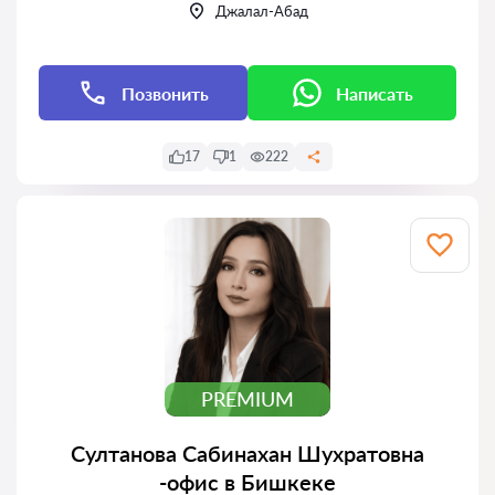
Джалал-Абад
Позвонить
Написать
17
1
222
PREMIUM
Султанова Сабинахан Шухратовна
-офис в Бишкеке