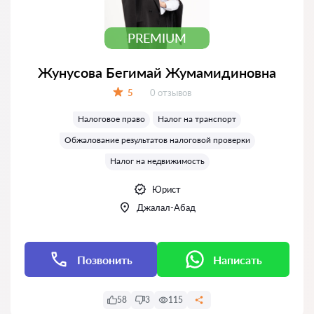
PREMIUM
Жунусова Бегимай Жумамидиновна
Отзывов:
5
0 отзывов
Оценка:
Налоговое право
Налог на транспорт
Обжалование результатов налоговой проверки
Налог на недвижимость
Юрист
Джалал-Абад
Позвонить
Написать
58
3
115