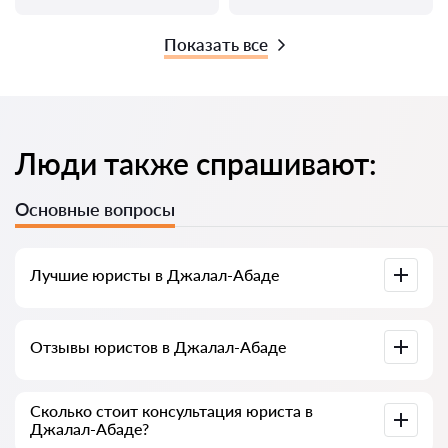
Показать все
Люди также спрашивают:
Основные вопросы
Лучшие юристы в Джалал-Абаде
У нас собраны список лучших юристов Джалал-Абада с
Отзывы юристов в Джалал-Абаде
полной информацией. Цены, отзывы, номер телефона и
адрес.
У нас на сервисе собраны настоящие отзывы о юристах,
Сколько стоит консультация юриста в
мы не удаляем отрицательные отзывы и нет
Джалал-Абаде?
возможности накрутить его.