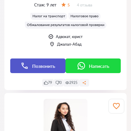
Стаж:
9 лет
Отзывов:
5
4 отзыва
Оценка:
Налог на транспорт
Налоговое право
Обжалование результатов налоговой проверки
Адвокат, юрист
Джалал-Абад
Позвонить
Написать
79
3
2925