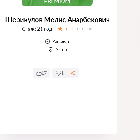
PREMIUM
Шерикулов Мелис Анарбекович
Стаж:
21 год
Отзывов:
5
0 отзывов
Оценка:
Адвокат
Узген
17
1