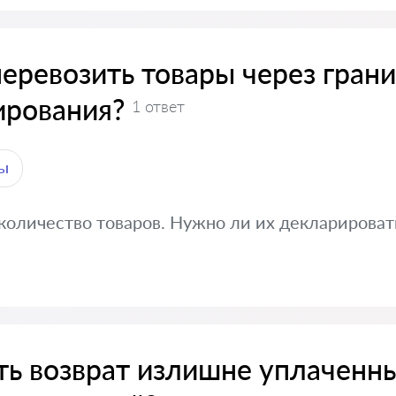
еревозить товары через гран
ирования?
1 ответ
ы
количество товаров. Нужно ли их декларироват
ть возврат излишне уплаченн