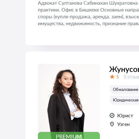
Адвокат Султанова Сабинахан Шухратовна
практики. Офис в Бишкеке Основные напра
споры (купля-продажа, аренда, заем), взыс
имущества, недвижимость, признание права
Жунусо
Отзыво
5
0 отзы
Оценка:
Обжалование 
Юридическая 
Юрист
Узген
PREMIUM