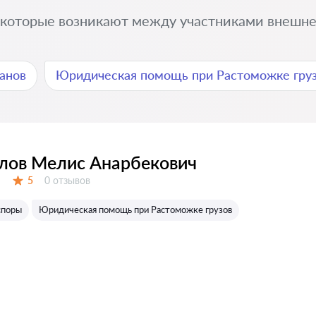
 которые возникают между участниками внешней
анов
Юридическая помощь при Растоможке гру
лов Мелис Анарбекович
Отзывов:
5
0 отзывов
Оценка:
споры
Юридическая помощь при Растоможке грузов