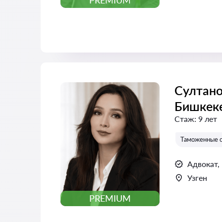
PREMIUM
Султано
Бишкек
Стаж:
9 лет
Таможенные 
Адвокат,
Узген
PREMIUM