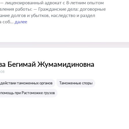
 — лицензированный адвокат с 8-летним опытом
вления работы: — Гражданские дела: договорные
кание долгов и убытков, наследство и раздел
 соб...
далее
ва Бегимай Жумамидиновна
в:
вов
действии таможенных органов
Таможенные споры
помощь при Растоможке грузов