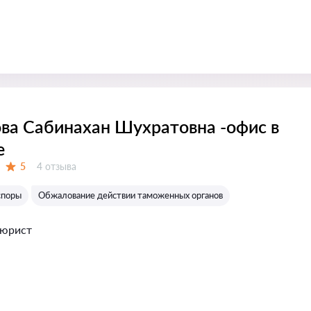
ва Сабинахан Шухратовна -офис в
е
Отзывов:
5
4 отзыва
Оценка:
споры
Обжалование действии таможенных органов
 юрист