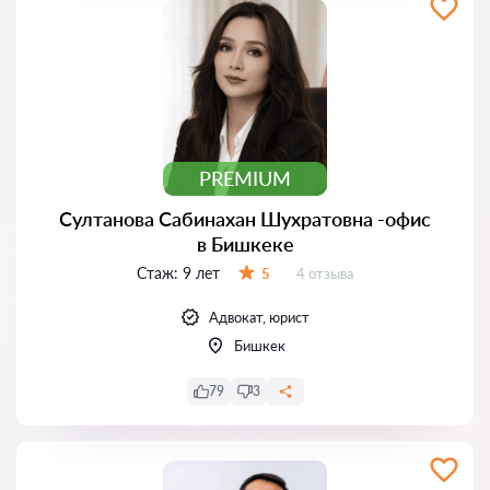
PREMIUM
Султанова Сабинахан Шухратовна -офис
в Бишкеке
Стаж:
9 лет
Отзывов:
5
4 отзыва
Оценка:
Адвокат, юрист
Бишкек
79
3