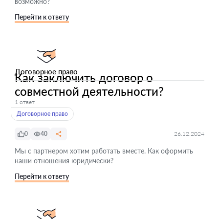
возможно?
Перейти к ответу
Договорное право
Как заключить договор о
совместной деятельности?
1 ответ
Договорное право
0
40
26.12.2024
Мы с партнером хотим работать вместе. Как оформить
наши отношения юридически?
Перейти к ответу