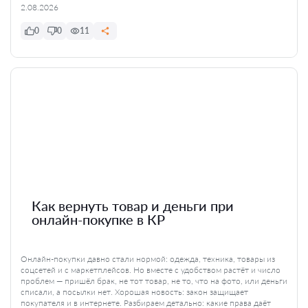
2.08.2026
0
0
11
Как вернуть товар и деньги при
онлайн-покупке в КР
Онлайн-покупки давно стали нормой: одежда, техника, товары из
соцсетей и с маркетплейсов. Но вместе с удобством растёт и число
проблем — пришёл брак, не тот товар, не то, что на фото, или деньги
списали, а посылки нет. Хорошая новость: закон защищает
покупателя и в интернете. Разбираем детально: какие права даёт