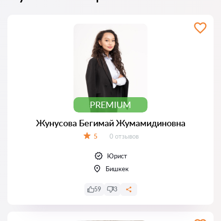
PREMIUM
Жунусова Бегимай Жумамидиновна
Отзывов:
5
0 отзывов
Оценка:
Юрист
Бишкек
59
3