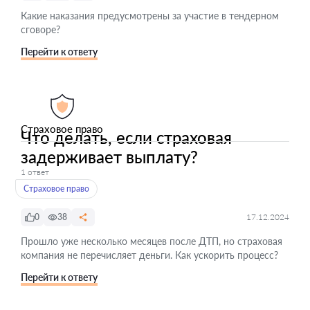
Какие наказания предусмотрены за участие в тендерном
сговоре?
Перейти к ответу
Страховое право
Что делать, если страховая
задерживает выплату?
1 ответ
Страховое право
0
38
17.12.2024
Прошло уже несколько месяцев после ДТП, но страховая
компания не перечисляет деньги. Как ускорить процесс?
Перейти к ответу