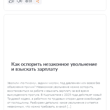
0
0
18
Как оспорить незаконное увольнение
и взыскать зарплату
Уволили «по-тихому», задним числом, под давлением или вовсе без
объяснения причин? Незаконное увольнение можно оспорить,
восстановиться на работе и взыскать зарплату за всё время
вынужденного прогула. В Кыргызстане с 2025 года действует новый
Трудовой кодекс, а работник по трудовым спорам даже освобождён
от госпошлины. Разбираем детально: какое увольнение считается
незаконным, что можно требовать, в какой […]