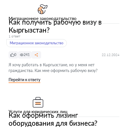
Миграционное законодательство
Как получить рабочую визу в
Кыргызстан?
1 ответ
Миграционное законодательство
0
241
22.12.2024
Я хочу работать в Кыргызстане, но у меня нет
гражданства. Как мне оформить рабочую визу?
Перейти к ответу
Услуги для юридических лиц
Как оформить лизинг
оборудования для бизнеса?