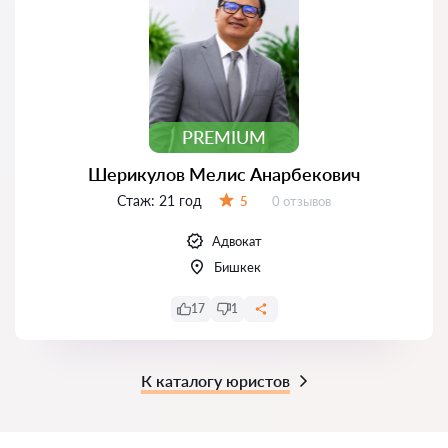
PREMIUM
Шерикулов Мелис Анарбекович
Стаж:
21 год
Отзывов:
5
0 отзывов
Оценка:
Адвокат
Бишкек
17
1
К каталогу юристов