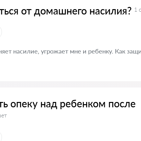
ться от домашнего насилия?
1 
яет насилие, угрожает мне и ребенку. Как защ
ть опеку над ребенком после
вет