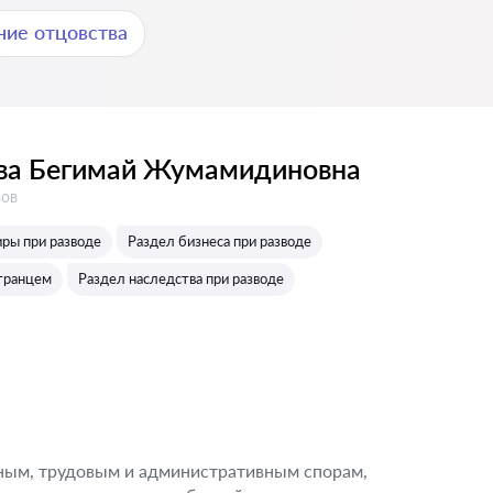
ние отцовства
ва Бегимай Жумамидиновна
в:
вов
иры при разводе
Раздел бизнеса при разводе
странцем
Раздел наследства при разводе
ым, трудовым и административным спорам,