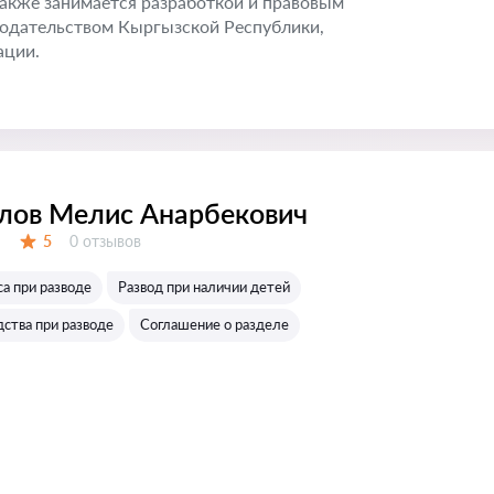
 также занимается разработкой и правовым
онодательством Кыргызской Республики,
ации.
лов Мелис Анарбекович
Отзывов:
5
0 отзывов
Оценка:
а при разводе
Развод при наличии детей
ства при разводе
Соглашение о разделе