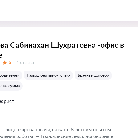
ва Сабинахан Шухратовна -офис в
е
Отзывов:
5
4 отзыва
Оценка:
родителей
Развод без присутствия
Брачный договор
жная сумма
 юрист
 — лицензированный адвокат с 8-летним опытом
вления работы: — Гражданские дела: договорные