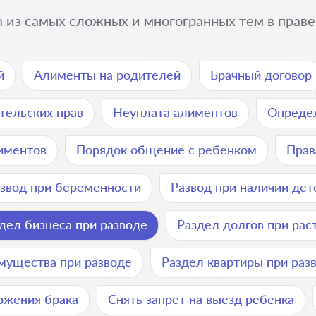
 из самых сложных и многогранных тем в праве.
й
Алименты на родителей
Брачный договор
тельских прав
Неуплата алиментов
Определ
лиментов
Порядок общение с ребенком
Прав
звод при беременности
Развод при наличии дет
дел бизнеса при разводе
Раздел долгов при рас
мущества при разводе
Раздел квартиры при раз
ржения брака
Снять запрет на выезд ребенка