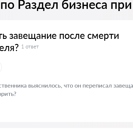
по Раздел бизнеса при
ть завещание после смерти
еля?
1 ответ
твенника выяснилось, что он переписал завеща
орить?