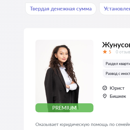
Твердая денежная сумма
Установле
Жунусо
Отзыво
5
0 отзы
Оценка:
Раздел кварт
Развод с ино
Юрист
Бишкек
PREMIUM
Оказывает юридическую помощь по семейн