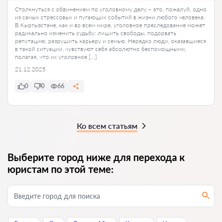
Столкнуться с обвинением по уголовному делу – это, пожалуй, одно
из самых стрессовых и пугающих событий в жизни любого человека.
В Кыргызстане, как и во всем мире, уголовное преследование может
радикально изменить судьбу: лишить свободы, подорвать
репутацию, разрушить карьеру и семью. Нередко люди, оказавшиеся
в такой ситуации, чувствуют себя абсолютно беспомощными,
полагая, что их уголовное […]
21.12.2025
0
0
66
Ко всем статьям
Выберите город ниже для перехода к
юристам по этой теме: