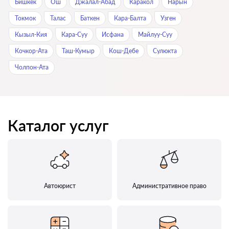
Бишкек
Ош
Джалал-Абад
Каракол
Нарын
Токмок
Талас
Баткен
Кара-Балта
Узген
Кызыл-Кия
Кара-Суу
Исфана
Майлуу-Суу
Кочкор-Ата
Таш-Кумыр
Кош-Дебе
Сулюкта
Чолпон-Ата
Каталог услуг
Автоюрист
Административное право