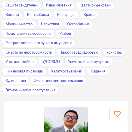
Защита свидетелей
Изнасилования
Квартирные кражи
Клевета
Контрабанда
Коррупция
Кража
Мошенничество
Наркотики
Оскорбление
Превышение самообороны
Разбой
Растрата вверенного чужого имущества
Смерть по неосторожности
Тяжкий вред здоровью
Убийства
Угон автомобиля
УДО/ЗМН
Уничтожение имущества
Финансовая пирамида
Халатность врачей
Хищения
Хулиганство
Экологические преступления
Экономические преступления