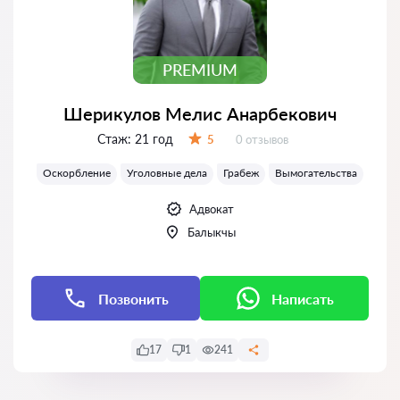
PREMIUM
Шерикулов Мелис Анарбекович
Стаж:
21 год
Отзывов:
5
0 отзывов
Оценка:
Оскорбление
Уголовные дела
Грабеж
Вымогательства
Адвокат
Балыкчы
Позвонить
Написать
17
1
241