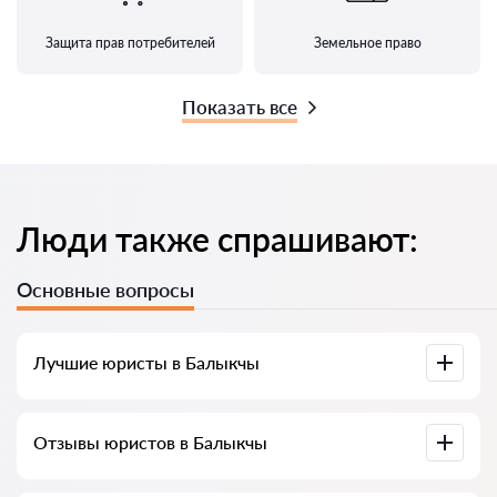
Защита прав потребителей
Земельное право
Показать все
Люди также спрашивают:
Основные вопросы
Лучшие юристы в Балыкчы
У нас собраны список лучших юристов Балыкчы с полной
Отзывы юристов в Балыкчы
информацией. Цены, отзывы, номер телефона и адрес.