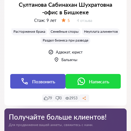
Султанова Сабинахан Шухратовна
-офис в Бишкеке
Стаж:
9 лет
Отзывов:
5
4 отзыва
Оценка:
Расторжения брака
Семейные споры
Неуплата алиментов
Раздел бизнеса при разводе
Адвокат, юрист
Балыкчы
Позвонить
Написать
79
3
2953
Получайте больше клиентов!
Для продвижение вашей анкеты, свяжитесь с нами.