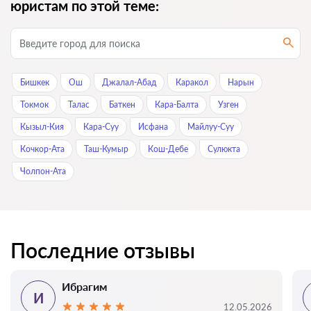
юристам по этой теме:
Бишкек
Ош
Джалал-Абад
Каракол
Нарын
Токмок
Талас
Баткен
Кара-Балта
Узген
Кызыл-Кия
Кара-Суу
Исфана
Майлуу-Суу
Кочкор-Ата
Таш-Кумыр
Кош-Дебе
Сулюкта
Чолпон-Ата
Последние отзывы
Ибрагим
И
12.05.2026