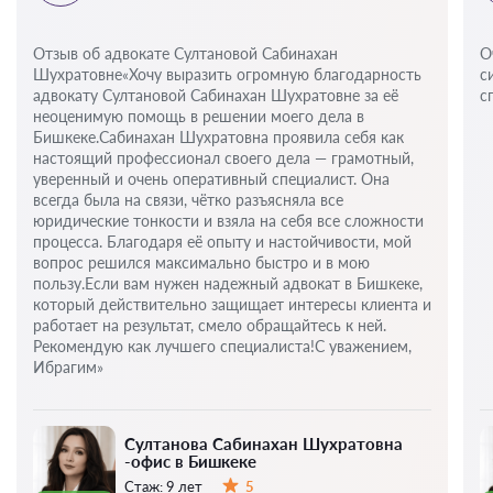
Отзыв об адвокате Султановой Сабинахан
О
Шухратовне«Хочу выразить огромную благодарность
с
адвокату Султановой Сабинахан Шухратовне за её
с
неоценимую помощь в решении моего дела в
Бишкеке.Сабинахан Шухратовна проявила себя как
настоящий профессионал своего дела — грамотный,
уверенный и очень оперативный специалист. Она
всегда была на связи, чётко разъясняла все
юридические тонкости и взяла на себя все сложности
процесса. Благодаря её опыту и настойчивости, мой
вопрос решился максимально быстро и в мою
пользу.Если вам нужен надежный адвокат в Бишкеке,
который действительно защищает интересы клиента и
работает на результат, смело обращайтесь к ней.
Рекомендую как лучшего специалиста!С уважением,
Ибрагим»
Султанова Сабинахан Шухратовна
-офис в Бишкеке
Стаж:
9 лет
5