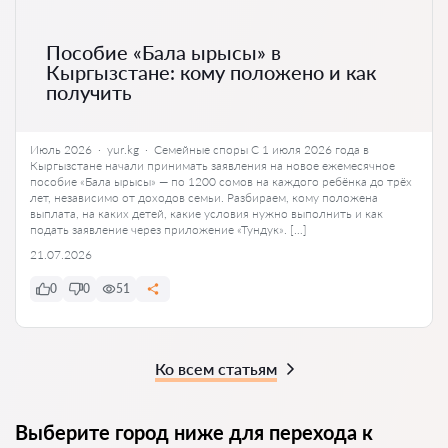
Пособие «Бала ырысы» в
Кыргызстане: кому положено и как
получить
Июль 2026 · yur.kg · Семейные споры С 1 июля 2026 года в
Кыргызстане начали принимать заявления на новое ежемесячное
пособие «Бала ырысы» — по 1200 сомов на каждого ребёнка до трёх
лет, независимо от доходов семьи. Разбираем, кому положена
выплата, на каких детей, какие условия нужно выполнить и как
подать заявление через приложение «Тундук». […]
21.07.2026
0
0
51
Ко всем статьям
Выберите город ниже для перехода к