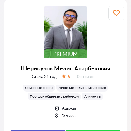
PREMIUM
Шерикулов Мелис Анарбекович
Стаж:
21 год
Отзывов:
5
0 отзывов
Оценка:
Семейные споры
Лишение родительских прав
Порядок общение с ребенком
Алименты
Адвокат
Балыкчы