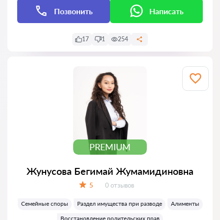
Позвонить
Написать
17
1
254
PREMIUM
Жунусова Бегимай Жумамидиновна
Отзывов:
5
0 отзывов
Оценка:
Семейные споры
Раздел имущества при разводе
Алименты
Восстановление родительских прав