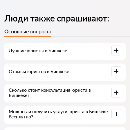
Люди также спрашивают:
Основные вопросы
Лучшие юристы в Бишкеке
У нас собраны список лучших юристов Бишкека с полной
Отзывы юристов в Бишкеке
информацией. Цены, отзывы, номер телефона и адрес.
У нас на сервисе собраны настоящие отзывы о юристах,
Сколько стоит консультация юриста в
мы не удаляем отрицательные отзывы и нет
Бишкеке?
возможности накрутить его.
Консультация юристов в Бишкеке начинается от 700 сом
Можно ли получить услуги юриста в Бишкеке
и выше (цены могут меняться от сложности вопроса и
бесплатно?
формы ответа)