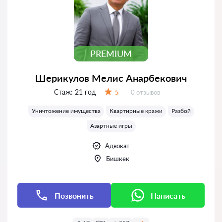
PREMIUM
Шерикулов Мелис Анарбекович
Стаж:
21 год
Отзывов:
5
0 отзывов
Оценка:
Уничтожение имущества
Квартирные кражи
Разбой
Азартные игры
Адвокат
Бишкек
Позвонить
Написать