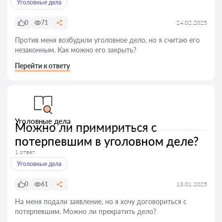
Уголовные дела
0
71
24.02.2025
Против меня возбудили уголовное дело, но я считаю его
незаконным. Как можно его закрыть?
Перейти к ответу
Уголовные дела
Можно ли примириться с
потерпевшим в уголовном деле?
1 ответ
Уголовные дела
0
61
13.01.2025
На меня подали заявление, но я хочу договориться с
потерпевшим. Можно ли прекратить дело?