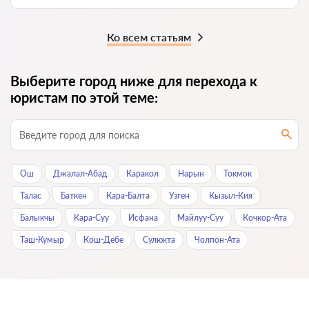
Ко всем статьям
Выберите город ниже для перехода к
юристам по этой теме:
Ош
Джалал-Абад
Каракол
Нарын
Токмок
Талас
Баткен
Кара-Балта
Узген
Кызыл-Кия
Балыкчы
Кара-Суу
Исфана
Майлуу-Суу
Кочкор-Ата
Таш-Кумыр
Кош-Дебе
Сулюкта
Чолпон-Ата