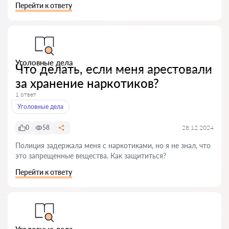
Перейти к ответу
Уголовные дела
Что делать, если меня арестовали
за хранение наркотиков?
1 ответ
Уголовные дела
0
58
28.12.2024
Полиция задержала меня с наркотиками, но я не знал, что
это запрещенные вещества. Как защититься?
Перейти к ответу