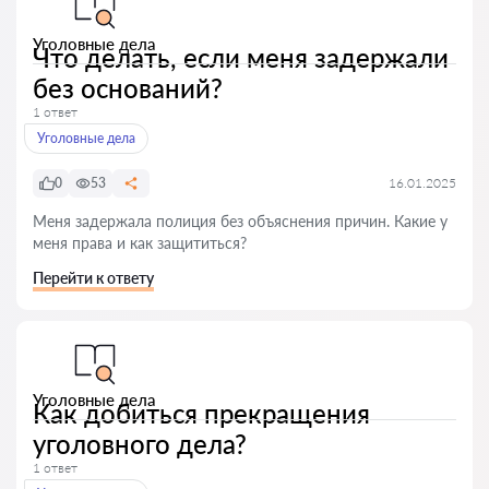
Уголовные дела
Что делать, если меня задержали
без оснований?
1 ответ
Уголовные дела
0
53
16.01.2025
Меня задержала полиция без объяснения причин. Какие у
меня права и как защититься?
Перейти к ответу
Уголовные дела
Как добиться прекращения
уголовного дела?
1 ответ