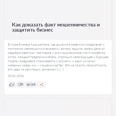
Как доказать факт мошенничества и
защитить бизнес
В мире бизнеса Кыргызстана, где динамика развития соседствует с
постоянно меняющимися вызовами, вопрос защиты своего дела от
недобросовестных партнеров и злоумышленников стоит особенно
остро. Каждый предприниматель, строящий свое будущее и будущее
страны, ежедневно сталкивается с рисками, и один из самых
коварных среди них – мошенничество. Это не просто неприятность,
это удар по репутации, финансам и […]
20.01.2026
1
0
168