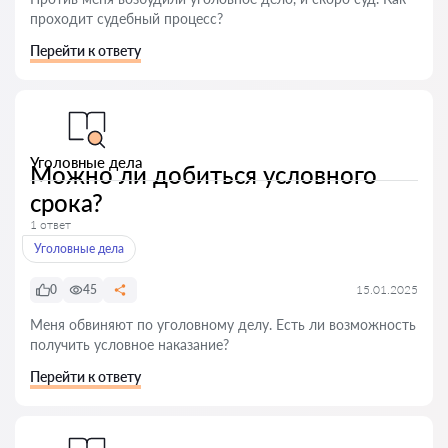
проходит судебный процесс?
Перейти к ответу
Уголовные дела
Можно ли добиться условного
срока?
1 ответ
Уголовные дела
0
45
15.01.2025
Меня обвиняют по уголовному делу. Есть ли возможность
получить условное наказание?
Перейти к ответу