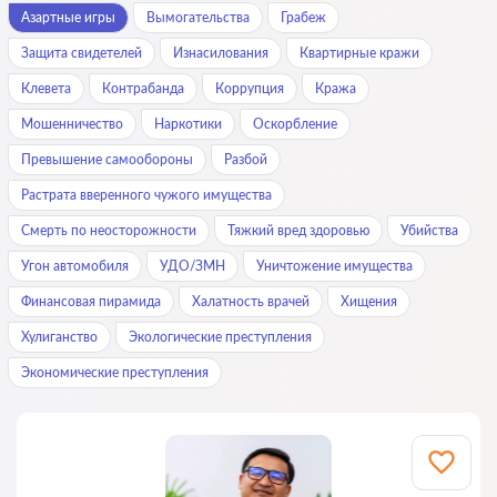
Азартные игры
Вымогательства
Грабеж
Защита свидетелей
Изнасилования
Квартирные кражи
Клевета
Контрабанда
Коррупция
Кража
Мошенничество
Наркотики
Оскорбление
Превышение самообороны
Разбой
Растрата вверенного чужого имущества
Смерть по неосторожности
Тяжкий вред здоровью
Убийства
Угон автомобиля
УДО/ЗМН
Уничтожение имущества
Финансовая пирамида
Халатность врачей
Хищения
Хулиганство
Экологические преступления
Экономические преступления