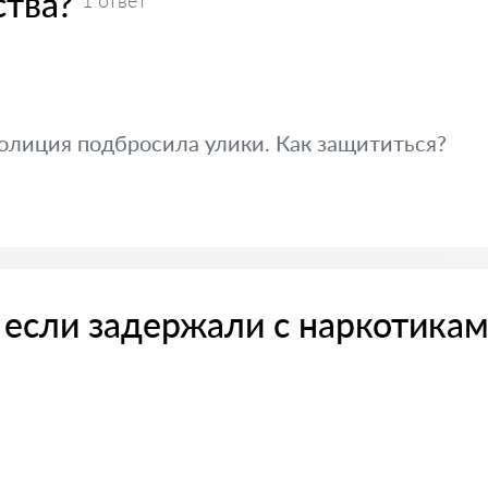
ства?
1 ответ
олиция подбросила улики. Как защититься?
, если задержали с наркотика