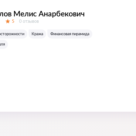
лов Мелис Анарбекович
Отзывов:
5
0 отзывов
Оценка:
осторожности
Кража
Финансовая пирамида
иля