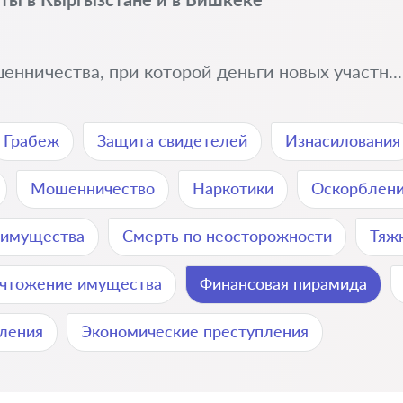
нничества, при которой деньги новых участн..
Грабеж
Защита свидетелей
Изнасилования
Мошенничество
Наркотики
Оскорблен
о имущества
Смерть по неосторожности
Тяж
чтожение имущества
Финансовая пирамида
пления
Экономические преступления