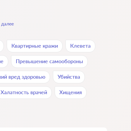
.
далее
Квартирные кражи
Клевета
ие
Превышение самообороны
кий вред здоровью
Убийства
Халатность врачей
Хищения