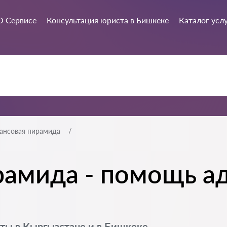
О Сервисе
Консультация юриста в Бишкеке
Каталог усл
ансовая пирамида
амида - помощь ад
ты в Кыргызстане и в Бишкеке