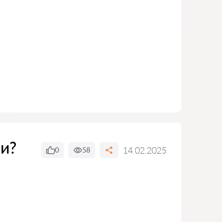
ми?
14.02.2025
0
58