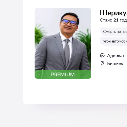
Шерику
Стаж:
21 год
Смерть по не
Угон автомоб
Адвокат
Бишкек
PREMIUM