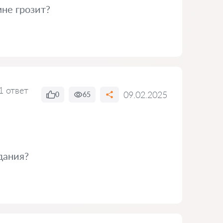
не грозит?
1 ответ
09.02.2025
0
65
дания?