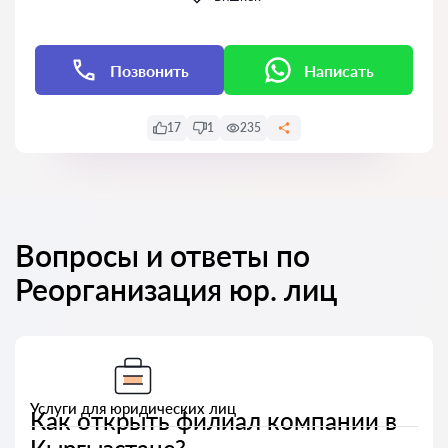
Позвонить
Написать
17
1
235
Вопросы и ответы по
Реорганизация юр. лиц
Услуги для юридических лиц
Как открыть филиал компании в