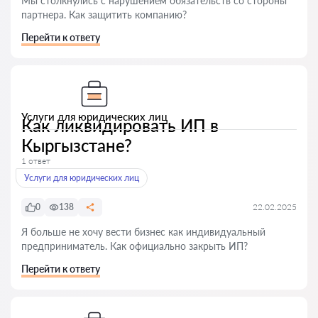
Мы столкнулись с нарушением обязательств со стороны
партнера. Как защитить компанию?
Перейти к ответу
Услуги для юридических лиц
Как ликвидировать ИП в
Кыргызстане?
1 ответ
Услуги для юридических лиц
0
138
22.02.2025
Я больше не хочу вести бизнес как индивидуальный
предприниматель. Как официально закрыть ИП?
Перейти к ответу