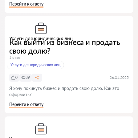
Перейти к ответу
Услуги для юридических лиц
Как выйти из бизнеса и продать
свою долю?
1 ответ
Услуги для юридических лиц
0
39
26.01.2025
Я хочу покинуть бизнес и продать свою долю. Как это
оформить?
Перейти к ответу