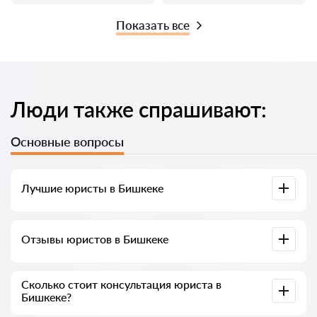
Показать все
Люди также спрашивают:
Основные вопросы
Лучшие юристы в Бишкеке
У нас собраны список лучших юристов Бишкека с полной
Отзывы юристов в Бишкеке
информацией. Цены, отзывы, номер телефона и адрес.
У нас на сервисе собраны настоящие отзывы о юристах,
Сколько стоит консультация юриста в
мы не удаляем отрицательные отзывы и нет
Бишкеке?
возможности накрутить его.