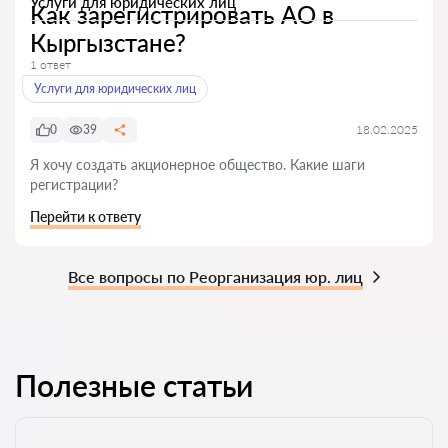
Услуги для юридических лиц
Как зарегистрировать АО в
Кыргызстане?
1 ответ
Услуги для юридических лиц
0
39
18.02.2025
Я хочу создать акционерное общество. Какие шаги
регистрации?
Перейти к ответу
Все вопросы по Реорганизация юр. лиц
Полезные статьи