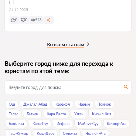
[…]
21.12.2025
0
0
543
Ко всем статьям
Выберите город ниже для перехода к
юристам по этой теме:
Ош
Джалал-Абад
Каракол
Нарын
Токмок
Талас
Баткен
Кара-Балта
Узген
Кызыл-Кия
Балыкчы
Кара-Суу
Исфана
Майлуу-Суу
Кочкор-Ата
Таш-Кумыр
Кош-Дебе
Сулюкта
Чолпон-Ата