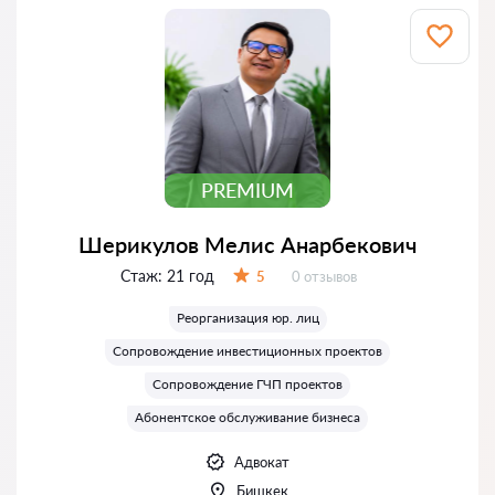
PREMIUM
Шерикулов Мелис Анарбекович
Стаж:
21 год
Отзывов:
5
0 отзывов
Оценка:
Реорганизация юр. лиц
Сопровождение инвестиционных проектов
Сопровождение ГЧП проектов
Абонентское обслуживание бизнеса
Адвокат
Бишкек