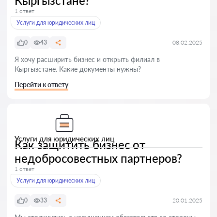
Кыргызстане?
1 ответ
Услуги для юридических лиц
0
43
08.02.2025
Я хочу расширить бизнес и открыть филиал в
Кыргызстане. Какие документы нужны?
Перейти к ответу
Услуги для юридических лиц
Как защитить бизнес от
недобросовестных партнеров?
1 ответ
Услуги для юридических лиц
0
33
20.01.2025