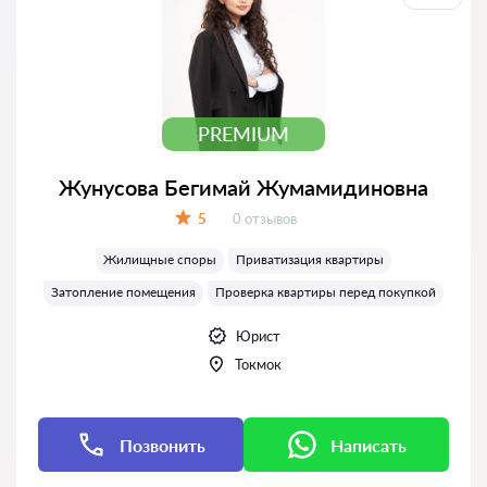
PREMIUM
Жунусова Бегимай Жумамидиновна
Отзывов:
5
0 отзывов
Оценка:
Жилищные споры
Приватизация квартиры
Затопление помещения
Проверка квартиры перед покупкой
Юрист
Токмок
Позвонить
Написать