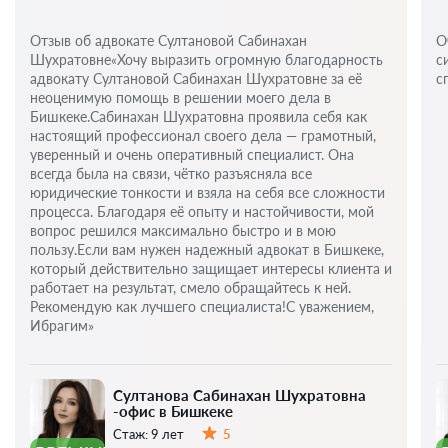
Отзыв об адвокате Султановой Сабинахан
О
Шухратовне«Хочу выразить огромную благодарность
с
адвокату Султановой Сабинахан Шухратовне за её
с
неоценимую помощь в решении моего дела в
Бишкеке.Сабинахан Шухратовна проявила себя как
настоящий профессионал своего дела — грамотный,
уверенный и очень оперативный специалист. Она
всегда была на связи, чётко разъясняла все
юридические тонкости и взяла на себя все сложности
процесса. Благодаря её опыту и настойчивости, мой
вопрос решился максимально быстро и в мою
пользу.Если вам нужен надежный адвокат в Бишкеке,
который действительно защищает интересы клиента и
работает на результат, смело обращайтесь к ней.
Рекомендую как лучшего специалиста!С уважением,
Ибрагим»
Султанова Сабинахан Шухратовна
-офис в Бишкеке
Стаж:
9 лет
5