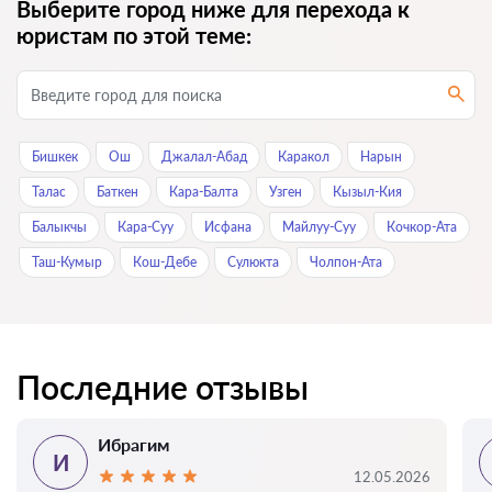
Выберите город ниже для перехода к
юристам по этой теме:
Бишкек
Ош
Джалал-Абад
Каракол
Нарын
Талас
Баткен
Кара-Балта
Узген
Кызыл-Кия
Балыкчы
Кара-Суу
Исфана
Майлуу-Суу
Кочкор-Ата
Таш-Кумыр
Кош-Дебе
Сулюкта
Чолпон-Ата
Последние отзывы
Ибрагим
И
12.05.2026