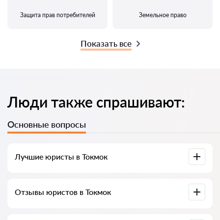
Защита прав потребителей
Земельное право
Показать все
Люди также спрашивают:
Основные вопросы
Лучшие юристы в Токмок
У нас собраны список лучших юристов Токмок с полной
Отзывы юристов в Токмок
информацией. Цены, отзывы, номер телефона и адрес.
У нас на сервисе собраны настоящие отзывы о юристах,