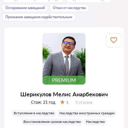
Оспаривание завещаний
Отказ от наследства
Признание завещания недействительным
PREMIUM
Шерикулов Мелис Анарбекович
Стаж:
21 год
Отзывов:
5
0 отзывов
Оценка:
Вступление в наследство
Наследства иностранных граждан
Восстановление сроков наследство
Наследство