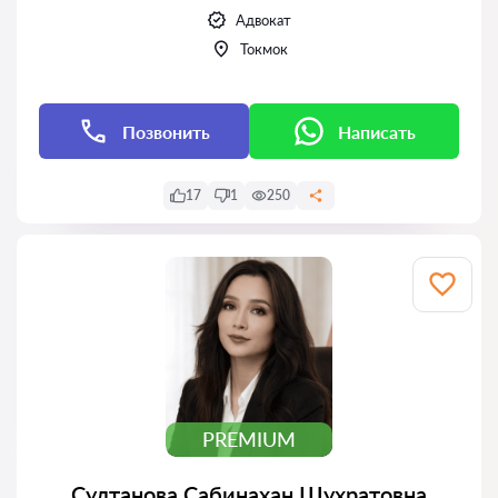
Адвокат
Токмок
Позвонить
Написать
17
1
250
PREMIUM
Султанова Сабинахан Шухратовна