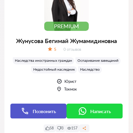
PREMIUM
Жунусова Бегимай Жумамидиновна
Отзывов:
5
0 отзывов
Оценка:
Наследства иностранных граждан
Оспаривание завещаний
Недостойный наследник
Наследство
Юрист
Токмок
Позвонить
Написать
58
3
157