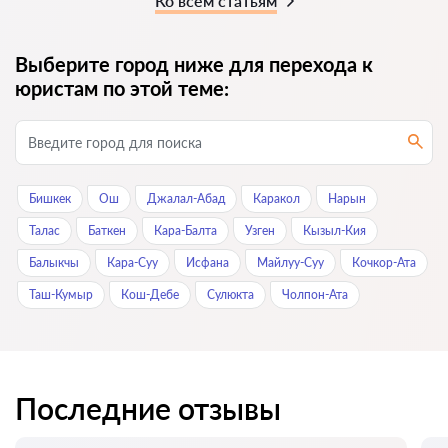
Ко всем статьям
Выберите город ниже для перехода к
юристам по этой теме:
Бишкек
Ош
Джалал-Абад
Каракол
Нарын
Талас
Баткен
Кара-Балта
Узген
Кызыл-Кия
Балыкчы
Кара-Суу
Исфана
Майлуу-Суу
Кочкор-Ата
Таш-Кумыр
Кош-Дебе
Сулюкта
Чолпон-Ата
Последние отзывы