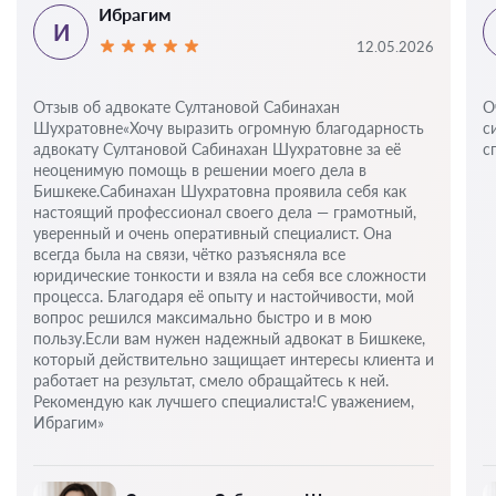
Ибрагим
И
12.05.2026
Отзыв об адвокате Султановой Сабинахан
О
Шухратовне«Хочу выразить огромную благодарность
с
адвокату Султановой Сабинахан Шухратовне за её
с
неоценимую помощь в решении моего дела в
Бишкеке.Сабинахан Шухратовна проявила себя как
настоящий профессионал своего дела — грамотный,
уверенный и очень оперативный специалист. Она
всегда была на связи, чётко разъясняла все
юридические тонкости и взяла на себя все сложности
процесса. Благодаря её опыту и настойчивости, мой
вопрос решился максимально быстро и в мою
пользу.Если вам нужен надежный адвокат в Бишкеке,
который действительно защищает интересы клиента и
работает на результат, смело обращайтесь к ней.
Рекомендую как лучшего специалиста!С уважением,
Ибрагим»