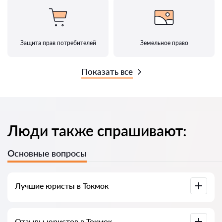
Защита прав потребителей
Земельное право
Показать все
Люди также спрашивают:
Основные вопросы
Лучшие юристы в Токмок
У нас собраны список лучших юристов Токмок с полной
Отзывы юристов в Токмок
информацией. Цены, отзывы, номер телефона и адрес.