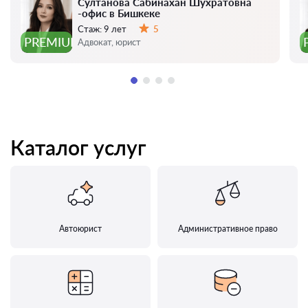
Султанова Сабинахан Шухратовна
-офис в Бишкеке
Стаж:
9 лет
5
Оценка:
PREMIUM
Адвокат, юрист
Каталог услуг
Автоюрист
Административное право