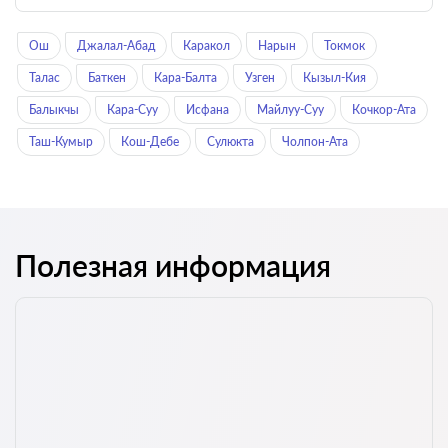
Ош
Джалал-Абад
Каракол
Нарын
Токмок
Талас
Баткен
Кара-Балта
Узген
Кызыл-Кия
Балыкчы
Кара-Суу
Исфана
Майлуу-Суу
Кочкор-Ата
Таш-Кумыр
Кош-Дебе
Сулюкта
Чолпон-Ата
Полезная информация