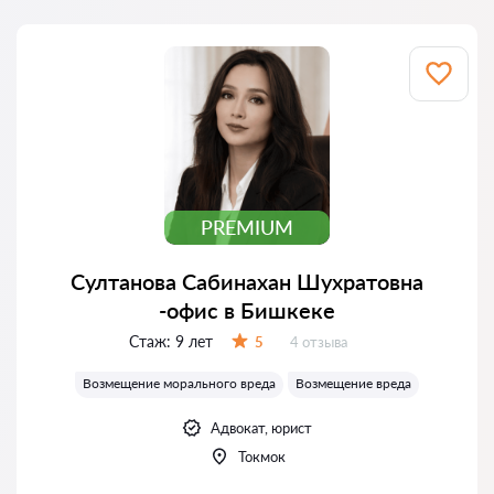
PREMIUM
Султанова Сабинахан Шухратовна
-офис в Бишкеке
Стаж:
9 лет
Отзывов:
5
4 отзыва
Оценка:
Возмещение морального вреда
Возмещение вреда
Адвокат, юрист
Токмок