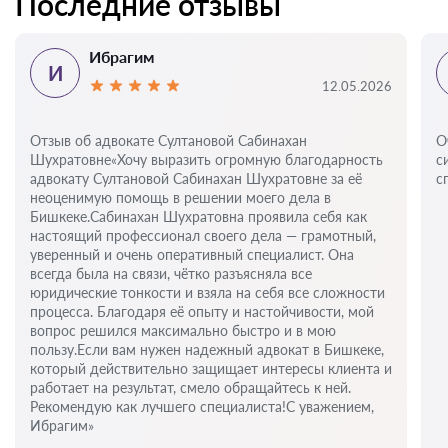
Последние отзывы
Ибрагим
И
12.05.2026
Отзыв об адвокате Султановой Сабинахан
О
Шухратовне«Хочу выразить огромную благодарность
с
адвокату Султановой Сабинахан Шухратовне за её
с
неоценимую помощь в решении моего дела в
Бишкеке.Сабинахан Шухратовна проявила себя как
настоящий профессионал своего дела — грамотный,
уверенный и очень оперативный специалист. Она
всегда была на связи, чётко разъясняла все
юридические тонкости и взяла на себя все сложности
процесса. Благодаря её опыту и настойчивости, мой
вопрос решился максимально быстро и в мою
пользу.Если вам нужен надежный адвокат в Бишкеке,
который действительно защищает интересы клиента и
работает на результат, смело обращайтесь к ней.
Рекомендую как лучшего специалиста!С уважением,
Ибрагим»