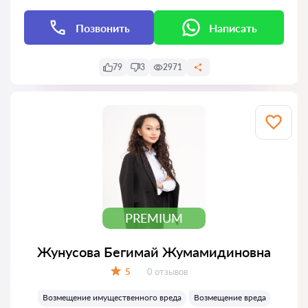
Позвонить
Написать
79
3
2971
PREMIUM
Жунусова Бегимай Жумамидиновна
Отзывов:
5
0 отзывов
Оценка:
Возмещение имущественного вреда
Возмещение вреда