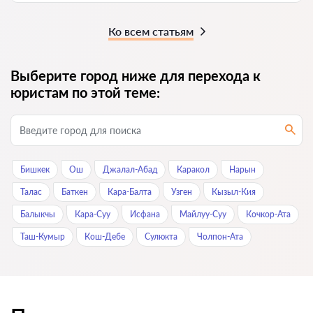
Ко всем статьям
Выберите город ниже для перехода к
юристам по этой теме:
Бишкек
Ош
Джалал-Абад
Каракол
Нарын
Талас
Баткен
Кара-Балта
Узген
Кызыл-Кия
Балыкчы
Кара-Суу
Исфана
Майлуу-Суу
Кочкор-Ата
Таш-Кумыр
Кош-Дебе
Сулюкта
Чолпон-Ата