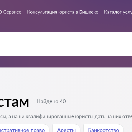
О Сервисе
Консультация юриста в Бишкеке
Каталог усл
стам
Найдено 40
сы, а наши квалифицированные юристы дать на них отв
стративное право
Аресты
Банкротство