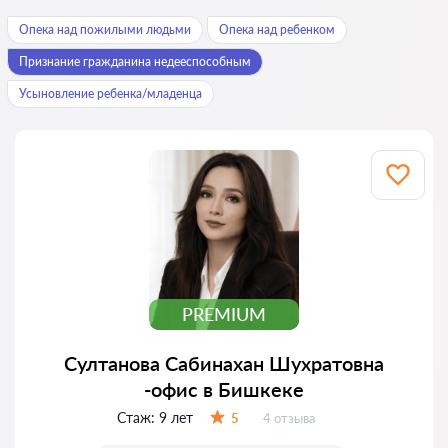
Опека над пожилыми людьми
Опека над ребенком
Признание гражданина недееспособным
Усыновление ребенка/младенца
PREMIUM
Султанова Сабинахан Шухратовна
-офис в Бишкеке
Стаж:
9 лет
Отзывов:
5
4 отзыва
Оценка: