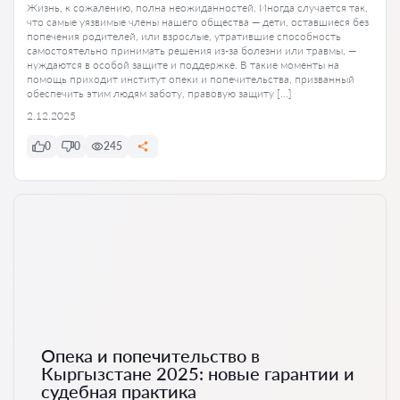
Жизнь, к сожалению, полна неожиданностей. Иногда случается так,
что самые уязвимые члены нашего общества — дети, оставшиеся без
попечения родителей, или взрослые, утратившие способность
самостоятельно принимать решения из-за болезни или травмы, —
нуждаются в особой защите и поддержке. В такие моменты на
помощь приходит институт опеки и попечительства, призванный
обеспечить этим людям заботу, правовую защиту […]
2.12.2025
0
0
245
Опека и попечительство в
Кыргызстане 2025: новые гарантии и
судебная практика