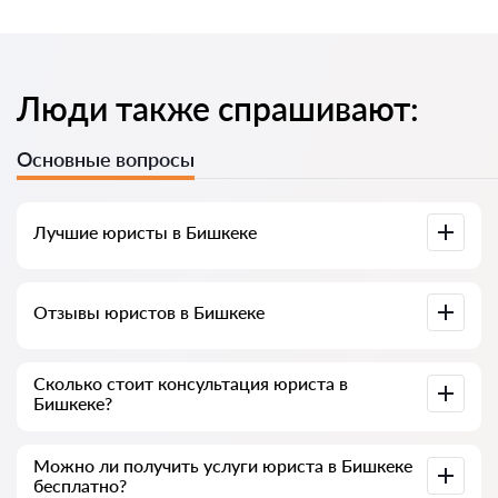
Люди также спрашивают:
Основные вопросы
Лучшие юристы в Бишкеке
У нас собраны список лучших юристов Бишкека с полной
Отзывы юристов в Бишкеке
информацией. Цены, отзывы, номер телефона и адрес.
У нас на сервисе собраны настоящие отзывы о юристах,
Сколько стоит консультация юриста в
мы не удаляем отрицательные отзывы и нет
Бишкеке?
возможности накрутить его.
Консультация юристов в Бишкеке начинается от 700 сом
Можно ли получить услуги юриста в Бишкеке
и выше (цены могут меняться от сложности вопроса и
бесплатно?
формы ответа)