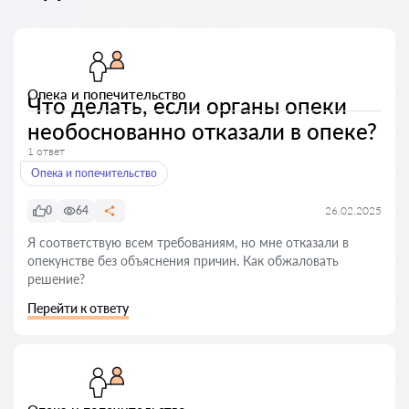
Опека и попечительство
Что делать, если органы опеки
необоснованно отказали в опеке?
1 ответ
Опека и попечительство
0
64
26.02.2025
Я соответствую всем требованиям, но мне отказали в
опекунстве без объяснения причин. Как обжаловать
решение?
Перейти к ответу