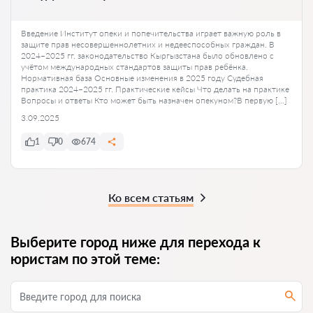
Введение Институт опеки и попечительства играет важную роль в
защите прав несовершеннолетних и недееспособных граждан. В
2024–2025 гг. законодательство Кыргызстана было обновлено с
учётом международных стандартов защиты прав ребёнка.
Нормативная база Основные изменения в 2025 году Судебная
практика 2024–2025 гг. Практические кейсы Что делать на практике
Вопросы и ответы Кто может быть назначен опекуном?В первую […]
3.09.2025
1
0
674
Ко всем статьям
Выберите город ниже для перехода к
юристам по этой теме: