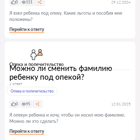
0
151
29.12.2024
Я взял ребенка под опеку. Какие льготы и пособия мне
положены?
Перейти к ответу
Опека и попечительство
Можно ли сменить фамилию
ребенку под опекой?
1 ответ
Опека и попечительство
0
95
12.01.2025
Я опекун ребенка и хочу, чтобы он носил мою фамилию.
Можно ли это сделать?
Перейти к ответу