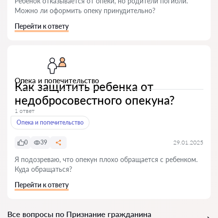
Ребенок отказывается от опеки, но родители погибли.
Можно ли оформить опеку принудительно?
Перейти к ответу
Опека и попечительство
Как защитить ребенка от
недобросовестного опекуна?
1 ответ
Опека и попечительство
0
39
29.01.2025
Я подозреваю, что опекун плохо обращается с ребенком.
Куда обращаться?
Перейти к ответу
Все вопросы по Признание гражданина