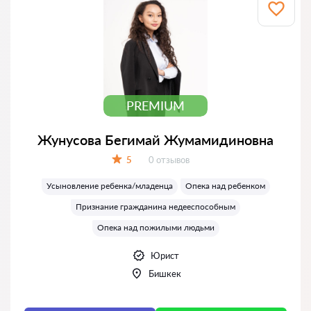
PREMIUM
Жунусова Бегимай Жумамидиновна
Отзывов:
5
0 отзывов
Оценка:
Усыновление ребенка/младенца
Опека над ребенком
Признание гражданина недееспособным
Опека над пожилыми людьми
Юрист
Бишкек