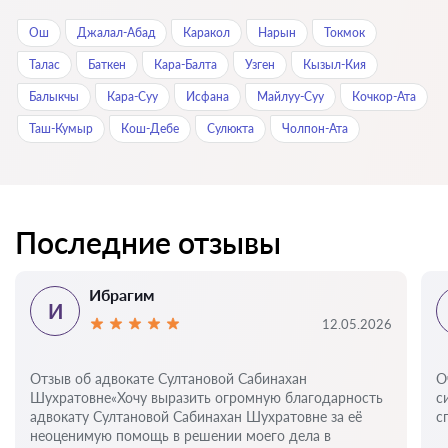
Ош
Джалал-Абад
Каракол
Нарын
Токмок
Талас
Баткен
Кара-Балта
Узген
Кызыл-Кия
Балыкчы
Кара-Суу
Исфана
Майлуу-Суу
Кочкор-Ата
Таш-Кумыр
Кош-Дебе
Сулюкта
Чолпон-Ата
Последние отзывы
Ибрагим
И
12.05.2026
Отзыв об адвокате Султановой Сабинахан
О
Шухратовне«Хочу выразить огромную благодарность
с
адвокату Султановой Сабинахан Шухратовне за её
с
неоценимую помощь в решении моего дела в