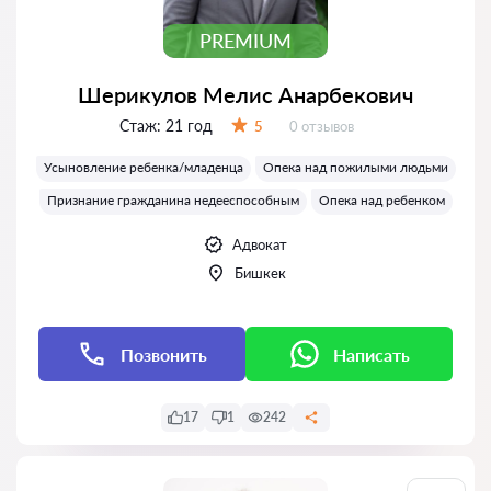
PREMIUM
Шерикулов Мелис Анарбекович
Стаж:
21 год
Отзывов:
5
0 отзывов
Оценка:
Усыновление ребенка/младенца
Опека над пожилыми людьми
Признание гражданина недееспособным
Опека над ребенком
Адвокат
Бишкек
Позвонить
Написать
17
1
242