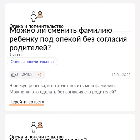
Опека и попечительство
Можно ли сменить фамилию
ребенку под опекой без согласия
родителей?
1 ответ
Опека и попечительство
0
108
15.01.2025
Я опекун ребенка, и он хочет носить мою фамилию.
Можно ли это сделать без согласия его родителей?
Перейти к ответу
Опека и попечительство