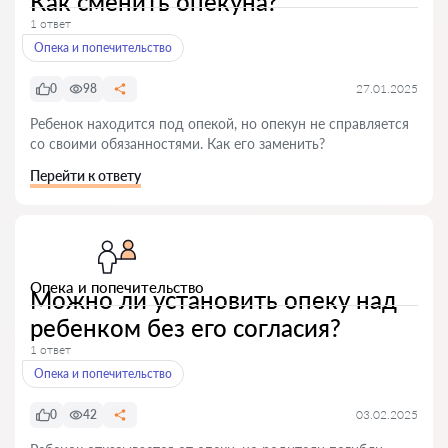
Как сменить опекуна?
1 ответ
Опека и попечительство
0
98
27.01.2025
Ребенок находится под опекой, но опекун не справляется
со своими обязанностями. Как его заменить?
Перейти к ответу
Опека и попечительство
Можно ли установить опеку над
ребенком без его согласия?
1 ответ
Опека и попечительство
0
42
03.02.2025