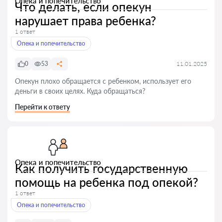
Опека и попечительство
Что делать, если опекун
нарушает права ребенка?
1 ответ
Опека и попечительство
0
53
11.01.2025
Опекун плохо обращается с ребенком, использует его
деньги в своих целях. Куда обращаться?
Перейти к ответу
Опека и попечительство
Как получить государственную
помощь на ребенка под опекой?
1 ответ
Опека и попечительство