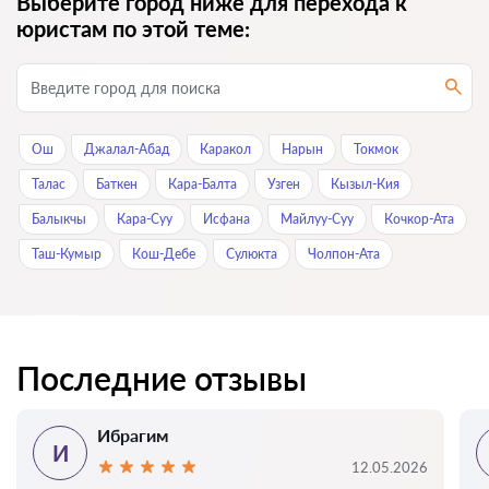
Выберите город ниже для перехода к
юристам по этой теме:
Ош
Джалал-Абад
Каракол
Нарын
Токмок
Талас
Баткен
Кара-Балта
Узген
Кызыл-Кия
Балыкчы
Кара-Суу
Исфана
Майлуу-Суу
Кочкор-Ата
Таш-Кумыр
Кош-Дебе
Сулюкта
Чолпон-Ата
Последние отзывы
Ибрагим
И
12.05.2026