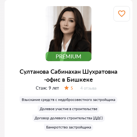
PREMIUM
Султанова Сабинахан Шухратовна
-офис в Бишкеке
Стаж:
9 лет
Отзывов:
5
4 отзыва
Оценка:
Взыскание средств с недобросовестного застройщика
Долевое участие в строительстве
Договор долевого строительства (ДДС)
Банкротство застройщика