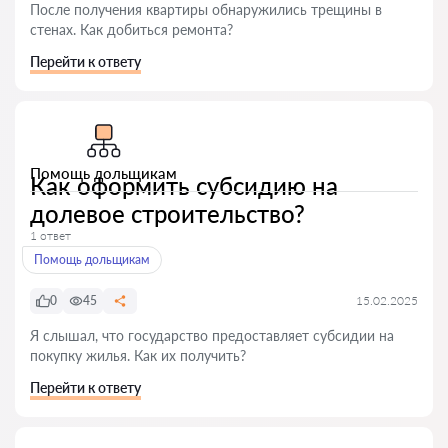
После получения квартиры обнаружились трещины в
стенах. Как добиться ремонта?
Перейти к ответу
Помощь дольщикам
Как оформить субсидию на
долевое строительство?
1 ответ
Помощь дольщикам
0
45
15.02.2025
Я слышал, что государство предоставляет субсидии на
покупку жилья. Как их получить?
Перейти к ответу