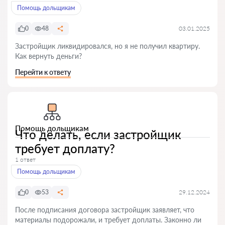
Помощь дольщикам
0
48
03.01.2025
Застройщик ликвидировался, но я не получил квартиру.
Как вернуть деньги?
Перейти к ответу
Помощь дольщикам
Что делать, если застройщик
требует доплату?
1 ответ
Помощь дольщикам
0
53
29.12.2024
После подписания договора застройщик заявляет, что
материалы подорожали, и требует доплаты. Законно ли