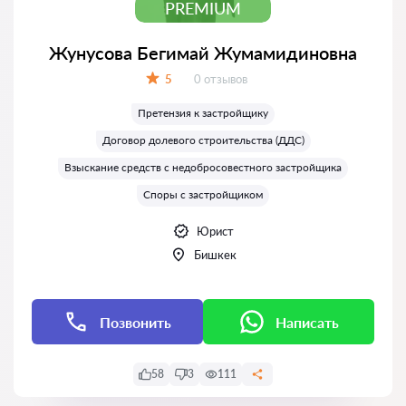
PREMIUM
Жунусова Бегимай Жумамидиновна
Отзывов:
5
0 отзывов
Оценка:
Претензия к застройщику
Договор долевого строительства (ДДС)
Взыскание средств с недобросовестного застройщика
Споры с застройщиком
Юрист
Бишкек
Позвонить
Написать
58
3
111