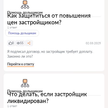
Помощь дольщикам
Как защититься от повышения
цен застройщиком?
1 ответ
Помощь дольщикам
0
55
02.03.2025
Я подписал договор, но застройщик требует доплату.
Законно ли это?
Перейти к ответу
Помощь дольщикам
Что делать, если застройщик
ликвидирован?
1 ответ