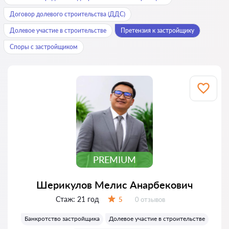
Договор долевого строительства (ДДС)
Долевое участие в строительстве
Претензия к застройщику
Споры с застройщиком
PREMIUM
Шерикулов Мелис Анарбекович
Стаж:
21 год
Отзывов:
5
0 отзывов
Оценка:
Банкротство застройщика
Долевое участие в строительстве