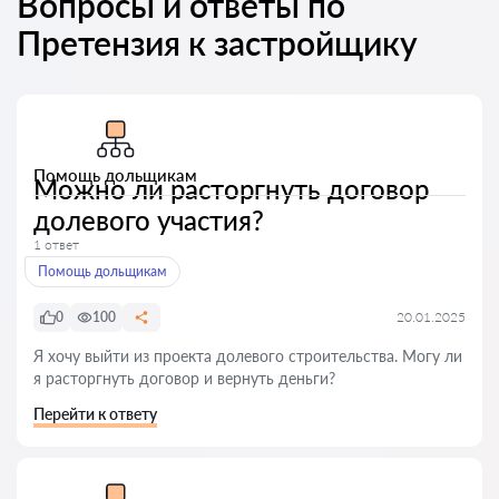
Вопросы и ответы по
Претензия к застройщику
Помощь дольщикам
Можно ли расторгнуть договор
долевого участия?
1 ответ
Помощь дольщикам
0
100
20.01.2025
Я хочу выйти из проекта долевого строительства. Могу ли
я расторгнуть договор и вернуть деньги?
Перейти к ответу