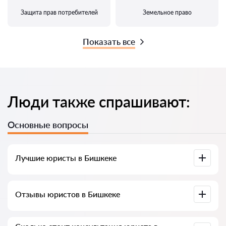
Защита прав потребителей
Земельное право
Показать все
Люди также спрашивают:
Основные вопросы
Лучшие юристы в Бишкеке
У нас собраны список лучших юристов Бишкека с полной
Отзывы юристов в Бишкеке
информацией. Цены, отзывы, номер телефона и адрес.
У нас на сервисе собраны настоящие отзывы о юристах,