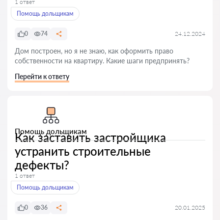
1 ответ
Помощь дольщикам
0
74
24.12.2024
Дом построен, но я не знаю, как оформить право
собственности на квартиру. Какие шаги предпринять?
Перейти к ответу
Помощь дольщикам
Как заставить застройщика
устранить строительные
дефекты?
1 ответ
Помощь дольщикам
0
36
20.01.2025