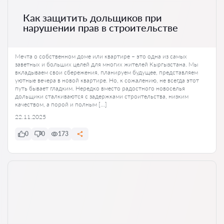
Как защитить дольщиков при
нарушении прав в строительстве
Мечта о собственном доме или квартире – это одна из самых
заветных и больших целей для многих жителей Кыргызстана. Мы
вкладываем свои сбережения, планируем будущее, представляем
уютные вечера в новой квартире. Но, к сожалению, не всегда этот
путь бывает гладким. Нередко вместо радостного новоселья
дольщики сталкиваются с задержками строительства, низким
качеством, а порой и полным […]
22.11.2025
0
0
173