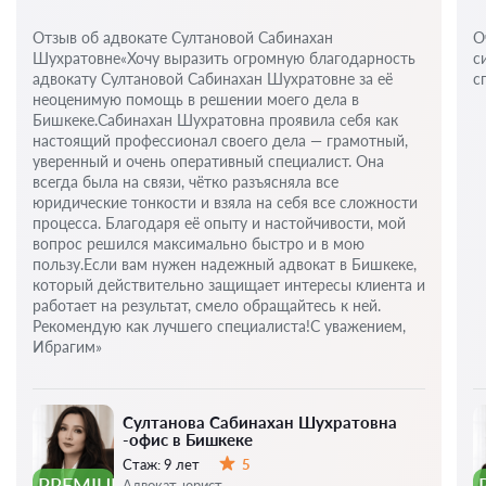
Отзыв об адвокате Султановой Сабинахан
О
Шухратовне«Хочу выразить огромную благодарность
с
адвокату Султановой Сабинахан Шухратовне за её
с
неоценимую помощь в решении моего дела в
Бишкеке.Сабинахан Шухратовна проявила себя как
настоящий профессионал своего дела — грамотный,
уверенный и очень оперативный специалист. Она
всегда была на связи, чётко разъясняла все
юридические тонкости и взяла на себя все сложности
процесса. Благодаря её опыту и настойчивости, мой
вопрос решился максимально быстро и в мою
пользу.Если вам нужен надежный адвокат в Бишкеке,
который действительно защищает интересы клиента и
работает на результат, смело обращайтесь к ней.
Рекомендую как лучшего специалиста!С уважением,
Ибрагим»
Султанова Сабинахан Шухратовна
-офис в Бишкеке
Стаж:
9 лет
5
Оценка:
PREMIUM
Адвокат, юрист