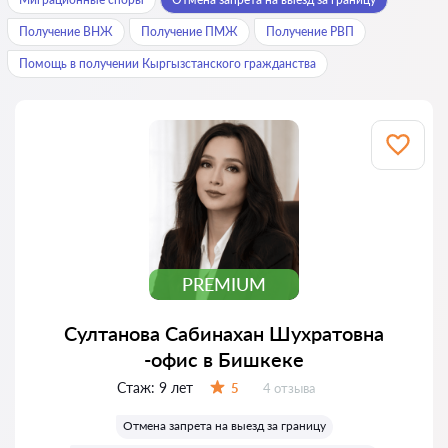
Получение ВНЖ
Получение ПМЖ
Получение РВП
Помощь в получении Кыргызстанского гражданства
PREMIUM
Султанова Сабинахан Шухратовна
-офис в Бишкеке
Стаж:
9 лет
Отзывов:
5
4 отзыва
Оценка:
Отмена запрета на выезд за границу