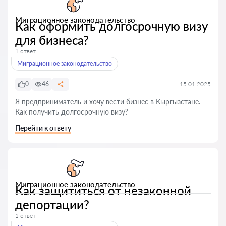
Миграционное законодательство
Как оформить долгосрочную визу
для бизнеса?
1 ответ
Миграционное законодательство
0
46
15.01.2025
Я предприниматель и хочу вести бизнес в Кыргызстане.
Как получить долгосрочную визу?
Перейти к ответу
Миграционное законодательство
Как защититься от незаконной
депортации?
1 ответ