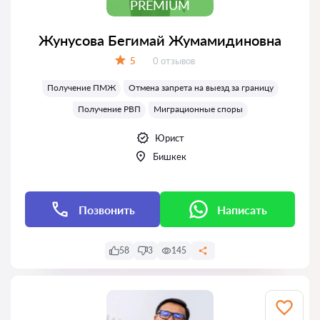
PREMIUM
Жунусова Бегимай Жумамидиновна
Отзывов:
5
0 отзывов
Оценка:
Получение ПМЖ
Отмена запрета на выезд за границу
Получение РВП
Миграционные споры
Юрист
Бишкек
Позвонить
Написать
58
3
145