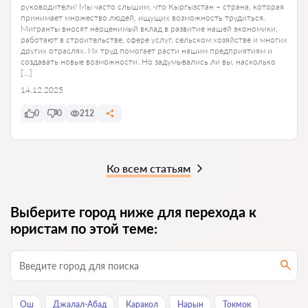
руководители! Мы часто слышим, что Кыргызстан – страна, которая
принимает множество людей, ищущих возможность трудиться.
Мигранты вносят неоценимый вклад в развитие нашей экономики,
работают в строительстве, сфере услуг, сельском хозяйстве и многих
других отраслях. Их труд помогает расти нашим предприятиям и
создавать новые возможности. Но задумывались ли вы, насколько
[…]
14.12.2025
0
0
212
Ко всем статьям
Выберите город ниже для перехода к
юристам по этой теме:
Ош
Джалал-Абад
Каракол
Нарын
Токмок