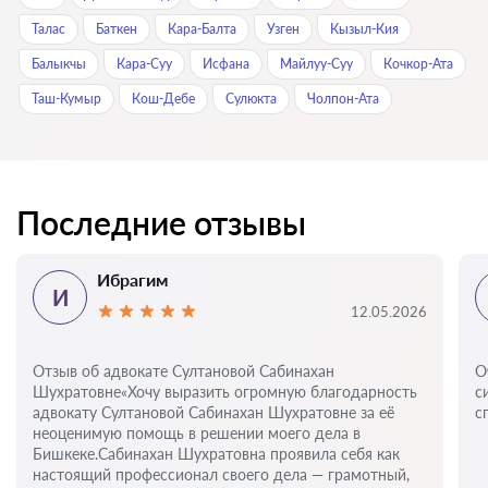
Талас
Баткен
Кара-Балта
Узген
Кызыл-Кия
Балыкчы
Кара-Суу
Исфана
Майлуу-Суу
Кочкор-Ата
Таш-Кумыр
Кош-Дебе
Сулюкта
Чолпон-Ата
Последние отзывы
Ибрагим
И
12.05.2026
Отзыв об адвокате Султановой Сабинахан
О
Шухратовне«Хочу выразить огромную благодарность
с
адвокату Султановой Сабинахан Шухратовне за её
с
неоценимую помощь в решении моего дела в
Бишкеке.Сабинахан Шухратовна проявила себя как
настоящий профессионал своего дела — грамотный,