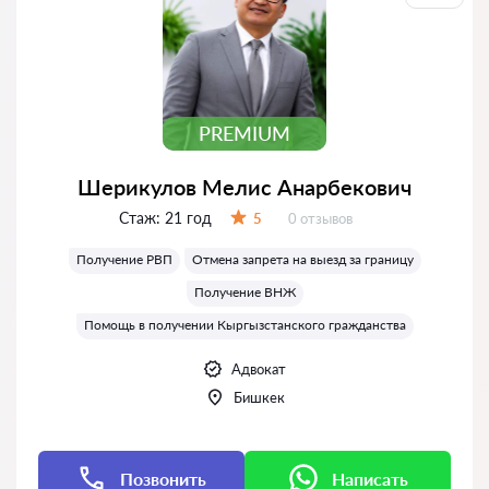
PREMIUM
Шерикулов Мелис Анарбекович
Стаж:
21 год
Отзывов:
5
0 отзывов
Оценка:
Получение РВП
Отмена запрета на выезд за границу
Получение ВНЖ
Помощь в получении Кыргызстанского гражданства
Адвокат
Бишкек
Позвонить
Написать