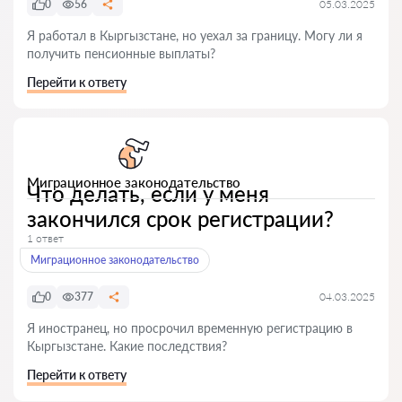
0
56
05.03.2025
Я работал в Кыргызстане, но уехал за границу. Могу ли я
получить пенсионные выплаты?
Перейти к ответу
Миграционное законодательство
Что делать, если у меня
закончился срок регистрации?
1 ответ
Миграционное законодательство
0
377
04.03.2025
Я иностранец, но просрочил временную регистрацию в
Кыргызстане. Какие последствия?
Перейти к ответу