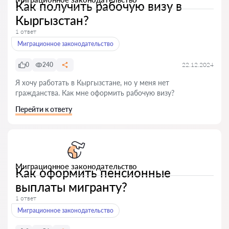
Как получить рабочую визу в
Кыргызстан?
1 ответ
Миграционное законодательство
0
240
22.12.2024
Я хочу работать в Кыргызстане, но у меня нет
гражданства. Как мне оформить рабочую визу?
Перейти к ответу
Миграционное законодательство
Как оформить пенсионные
выплаты мигранту?
1 ответ
Миграционное законодательство