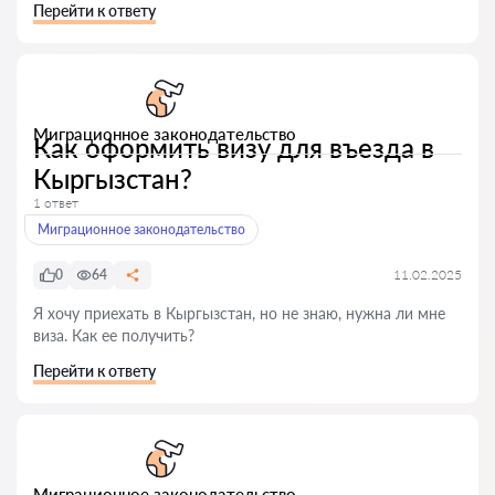
Перейти к ответу
Миграционное законодательство
Как оформить визу для въезда в
Кыргызстан?
1 ответ
Миграционное законодательство
0
64
11.02.2025
Я хочу приехать в Кыргызстан, но не знаю, нужна ли мне
виза. Как ее получить?
Перейти к ответу
Миграционное законодательство