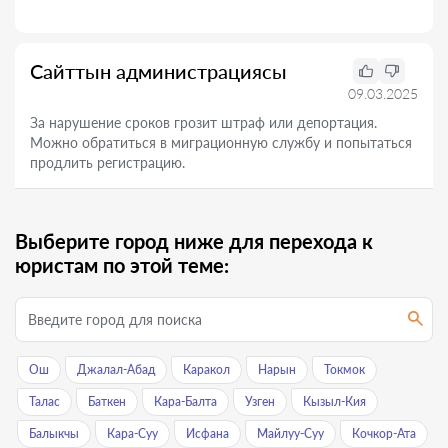
Сайттын администрациясы
09.03.2025
За нарушение сроков грозит штраф или депортация.
Можно обратиться в миграционную службу и попытаться
продлить регистрацию.
Выберите город ниже для перехода к
юристам по этой теме:
Ош
Джалал-Абад
Каракол
Нарын
Токмок
Талас
Баткен
Кара-Балта
Узген
Кызыл-Кия
Балыкчы
Кара-Суу
Исфана
Майлуу-Суу
Кочкор-Ата