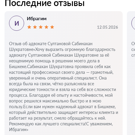
Последние отзывы
Ибрагим
И
12.05.2026
Отзыв об адвокате Султановой Сабинахан
О
Шухратовне«Хочу выразить огромную благодарность
с
адвокату Султановой Сабинахан Шухратовне за её
с
неоценимую помощь в решении моего дела в
Бишкеке.Сабинахан Шухратовна проявила себя как
настоящий профессионал своего дела — грамотный,
уверенный и очень оперативный специалист. Она
всегда была на связи, чётко разъясняла все
юридические тонкости и взяла на себя все сложности
процесса. Благодаря её опыту и настойчивости, мой
вопрос решился максимально быстро и в мою
пользу.Если вам нужен надежный адвокат в Бишкеке,
который действительно защищает интересы клиента и
работает на результат, смело обращайтесь к ней.
Рекомендую как лучшего специалиста!С уважением,
Ибрагим»