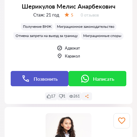
Шерикулов Мелис Анарбекович
Стаж:
21 год
Отзывов:
5
0 отзывов
Оценка:
Получение ВНЖ
Миграционное законодательство
Отмена запрета на выезд за границу
Миграционные споры
Адвокат
Каракол
Позвонить
Написать
17
1
261