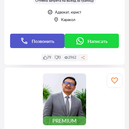
Отмена запрета на выезд за границу
Адвокат, юрист
Каракол
Позвонить
Написать
79
3
2962
PREMIUM