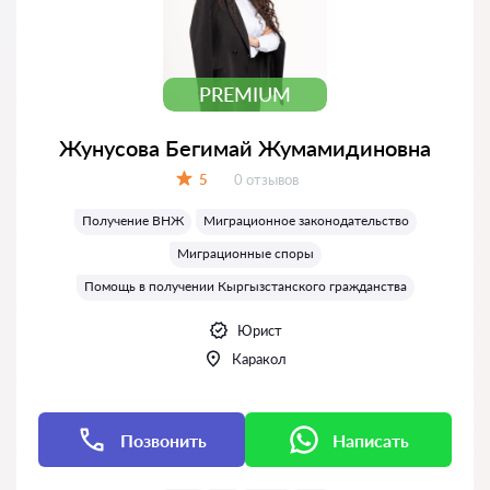
PREMIUM
Жунусова Бегимай Жумамидиновна
Отзывов:
5
0 отзывов
Оценка:
Получение ВНЖ
Миграционное законодательство
Миграционные споры
Помощь в получении Кыргызстанского гражданства
Юрист
Каракол
Позвонить
Написать