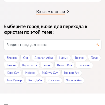
Ко всем статьям
Выберите город ниже для перехода к
юристам по этой теме:
Бишкек
Ош
Джалал-Абад
Нарын
Токмок
Талас
Баткен
Кара-Балта
Узген
Кызыл-Кия
Балыкчы
Кара-Суу
Исфана
Майлуу-Суу
Кочкор-Ата
Таш-Кумыр
Кош-Дебе
Сулюкта
Чолпон-Ата