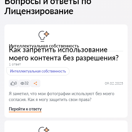
Вопросы и ответы по
Лицензирование
Интеллектуальная собственность
Как запретить использование
моего контента без разрешения?
1 ответ
Интеллектуальная собственность
0
32
09.02.2025
Я заметил, что мои фотографии используют без моего
согласия. Как я могу защитить свои права?
Перейти к ответу