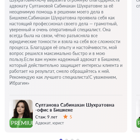
адвокату Султановой Сабинахан Шухратовне за её
с
неоценимую помощь в решении моего дела в
Бишкеке.Сабинахан Шухратовна проявила себя как
настоящий профессионал своего дела — грамотный,
уверенный и очень оперативный специалист. Она
всегда была на связи, чётко разъясняла все
юридические тонкости и взяла на себя все сложности
процесса. Благодаря её опыту и настойчивости, мой
вопрос решился максимально быстро и в мою
пользу.Если вам нужен надежный адвокат в Бишкеке,
который действительно защищает интересы клиента и
работает на результат, смело обращайтесь к ней.
Рекомендую как лучшего специалиста!С уважением,
Ибрагим»
Султанова Сабинахан Шухратовна
-офис в Бишкеке
Стаж:
9 лет
5
Оценка:
PREMIUM
Адвокат, юрист