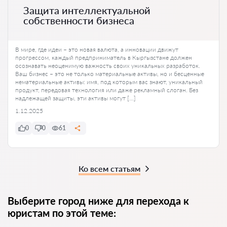
Защита интеллектуальной
собственности бизнеса
В мире, где идеи – это новая валюта, а инновации движут
прогрессом, каждый предприниматель в Кыргызстане должен
осознавать неоценимую важность своих уникальных разработок.
Ваш бизнес – это не только материальные активы, но и бесценные
нематериальные активы: имя, под которым вас знают, уникальный
продукт, передовая технология или даже рекламный слоган. Без
надлежащей защиты, эти активы могут […]
1.12.2025
0
0
61
Ко всем статьям
Выберите город ниже для перехода к
юристам по этой теме: