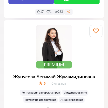
17
1
263
PREMIUM
Жунусова Бегимай Жумамидиновна
Отзывов:
5
0 отзывов
Оценка:
Регистрация авторских прав
Лицензирование
Патент на изобретение
Лицензирование