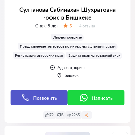
Султанова Сабинахан Шухратовна
-офис в Бишкеке
Стаж:
9 лет
Отзывов:
5
4 отзыва
Оценка:
Лицензирование
Представление интересов по интеллектуальным правам
Регистрация авторских прав
Защита прав на товарный знак
Адвокат, юрист
Бишкек
Позвонить
Написать
79
3
2965