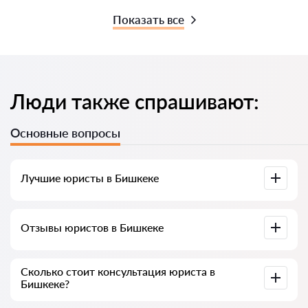
Показать все
Люди также спрашивают:
Основные вопросы
Лучшие юристы в Бишкеке
У нас собраны список лучших юристов Бишкека с полной
Отзывы юристов в Бишкеке
информацией. Цены, отзывы, номер телефона и адрес.
У нас на сервисе собраны настоящие отзывы о юристах,
Сколько стоит консультация юриста в
мы не удаляем отрицательные отзывы и нет
Бишкеке?
возможности накрутить его.