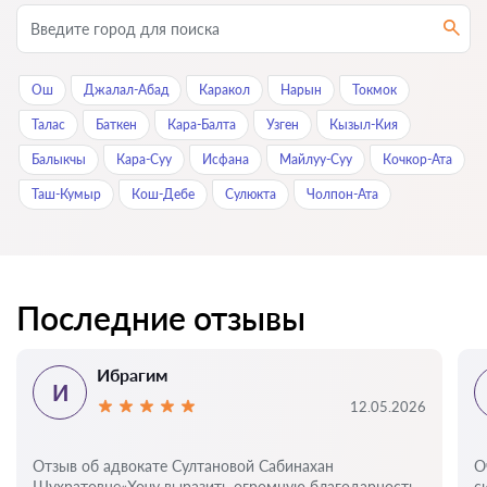
Ош
Джалал-Абад
Каракол
Нарын
Токмок
Талас
Баткен
Кара-Балта
Узген
Кызыл-Кия
Балыкчы
Кара-Суу
Исфана
Майлуу-Суу
Кочкор-Ата
Таш-Кумыр
Кош-Дебе
Сулюкта
Чолпон-Ата
Последние отзывы
Ибрагим
И
12.05.2026
Отзыв об адвокате Султановой Сабинахан
О
Шухратовне«Хочу выразить огромную благодарность
с