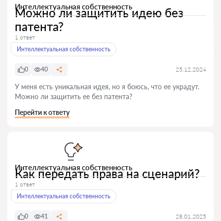
Интеллектуальная собственность
Можно ли защитить идею без
патента?
1 ответ
Интеллектуальная собственность
0
40
25.12.2024
У меня есть уникальная идея, но я боюсь, что ее украдут.
Можно ли защитить ее без патента?
Перейти к ответу
Интеллектуальная собственность
Как передать права на сценарий?
1 ответ
Интеллектуальная собственность
0
41
28.01.2025