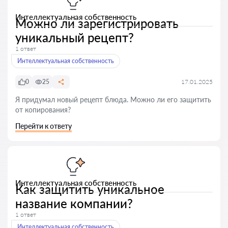
Интеллектуальная собственность
Можно ли зарегистрировать
уникальный рецепт?
1 ответ
Интеллектуальная собственность
0
25
17.01.2025
Я придумал новый рецепт блюда. Можно ли его защитить
от копирования?
Перейти к ответу
Интеллектуальная собственность
Как защитить уникальное
название компании?
1 ответ
Интеллектуальная собственность