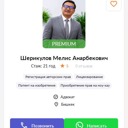
PREMIUM
Шерикулов Мелис Анарбекович
Стаж:
21 год
Отзывов:
5
0 отзывов
Оценка:
Регистрация авторских прав
Лицензирование
Патент на изобретение
Приобретение прав на ноу-хау
Адвокат
Бишкек
Позвонить
Написать