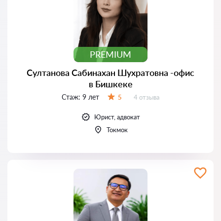
PREMIUM
Султанова Сабинахан Шухратовна -офис
в Бишкеке
Стаж:
9 лет
Отзывов:
5
4 отзыва
Оценка:
Юрист, адвокат
Токмок