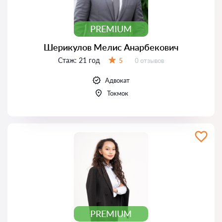
PREMIUM
Шерикулов Мелис Анарбекович
Стаж:
21 год
Отзывов:
5
0 отзывов
Оценка:
Адвокат
Токмок
PREMIUM