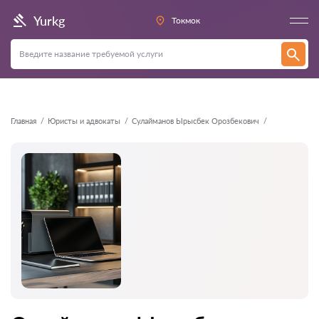
Назад
Yurkg
Токмок
Главная
Юристы и адвокаты
Сулайманов Ырысбек Орозбекович