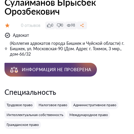
Сулайманов Ырысбек
Орозбекович
Отзывов:
0 отзывов
0
0
98
Оценка:
Адвокат
(Коллегия адвокатов города Бишкек и Чуйской области) г.
Бишкек, ул. Московская-90 (Дом. Адрес г. Токмок, 3 мкр.,
дом-66/32
ИНФОРМАЦИЯ НЕ ПРОВЕРЕНА
Специальность
Трудовое право
Налоговое право
Административное право
Интеллектуальная собственность
Международное право
Гражданское право