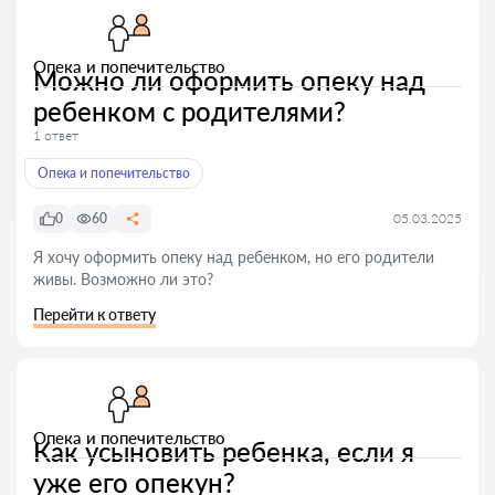
Опека и попечительство
Можно ли оформить опеку над
ребенком с родителями?
1 ответ
Опека и попечительство
0
60
05.03.2025
Я хочу оформить опеку над ребенком, но его родители
живы. Возможно ли это?
Перейти к ответу
Опека и попечительство
Как усыновить ребенка, если я
уже его опекун?