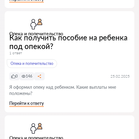
Опека и попечительство
Как получить пособие на ребенка
под опекой?
1 ответ
Опека и попечительство
0
146
25.02.2025
Я оформил опеку над ребенком. Какие выплаты мне
положены?
Перейти к ответу
Опека и попечительство