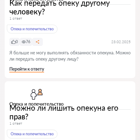
Как передать опеку другому
человеку?
1 ответ
Опека и попечительство
0
76
23.02.2025
Я больше не могу выполнять обязанности опекуна. Можно
ли передать опеку другому лицу?
Перейти к ответу
Опека и попечительство
Можно ли лишить опекуна его
прав?
1 ответ
Опека и попечительство