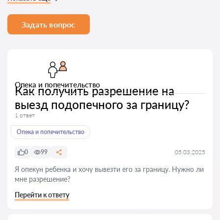
Задать вопрос
Опека и попечительство
Как получить разрешение на
выезд подопечного за границу?
1 ответ
Опека и попечительство
0
99
05.03.2025
Я опекун ребенка и хочу вывезти его за границу. Нужно ли
мне разрешение?
Перейти к ответу