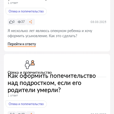
1 ответ
Опека и попечительство
0
37
03.03.2025
Я несколько лет являюсь опекуном ребенка и хочу
оформить усыновление. Как это сделать?
Перейти к ответу
Опека и попечительство
Как оформить попечительство
над подростком, если его
родители умерли?
1 ответ
Опека и попечительство