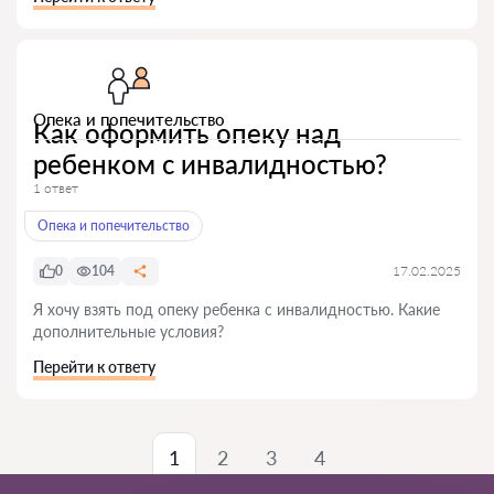
Опека и попечительство
Как оформить опеку над
ребенком с инвалидностью?
1 ответ
Опека и попечительство
0
104
17.02.2025
Я хочу взять под опеку ребенка с инвалидностью. Какие
дополнительные условия?
Перейти к ответу
1
2
3
4