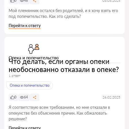
0
48
03.03.2025
Мой племянник остался без родителей, и я хочу взять его
под попечительство. Как это сделать?
Перейти к ответу
Опека и попечительство
Что делать, если органы опеки
необоснованно отказали в опеке?
1 ответ
Опека и попечительство
0
64
26.02.2025
Я соответствую всем требованиям, но мне отказали в
опекунстве без объяснения причин. Как обжаловать
решение?
Перейти к ответу