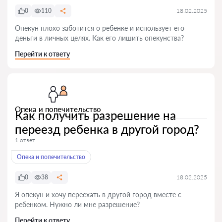
0
110
18.02.2025
Опекун плохо заботится о ребенке и использует его
деньги в личных целях. Как его лишить опекунства?
Перейти к ответу
Опека и попечительство
Как получить разрешение на
переезд ребенка в другой город?
1 ответ
Опека и попечительство
0
38
18.02.2025
Я опекун и хочу переехать в другой город вместе с
ребенком. Нужно ли мне разрешение?
Перейти к ответу