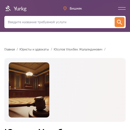
Назад
Yurkg
Бишкек
Главная
Юристы и адвокаты
Юсупов Улукбек Жалалидинович