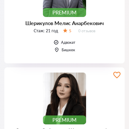
PREMIUM
Шерикулов Мелис Анарбекович
Стаж:
21 год
Отзывов:
5
0 отзывов
Оценка:
Адвокат
Бишкек
PREMIUM