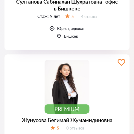
Султанова Сабинахан Шухратовна -офис
в Бишкеке
Стаж:
9 лет
Отзывов:
5
4 отзыва
Оценка:
Юрист, адвокат
Бишкек
PREMIUM
Жунусова Бегимай Жумамидиновна
Отзывов:
5
0 отзывов
Оценка: