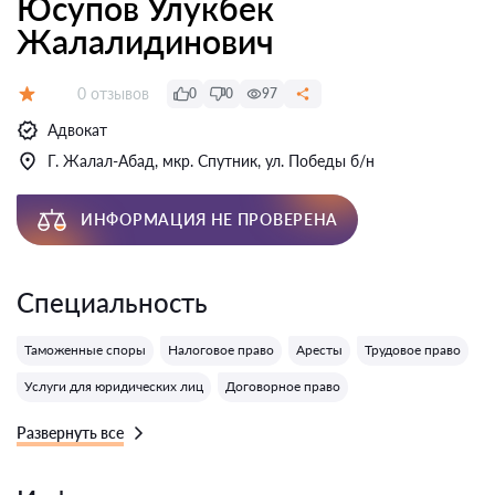
Юсупов Улукбек
Жалалидинович
Отзывов:
0 отзывов
0
0
97
Оценка:
Адвокат
Г. Жалал-Абад, мкр. Спутник, ул. Победы б/н
ИНФОРМАЦИЯ НЕ ПРОВЕРЕНА
Специальность
Таможенные споры
Налоговое право
Аресты
Трудовое право
Услуги для юридических лиц
Договорное право
Развернуть все