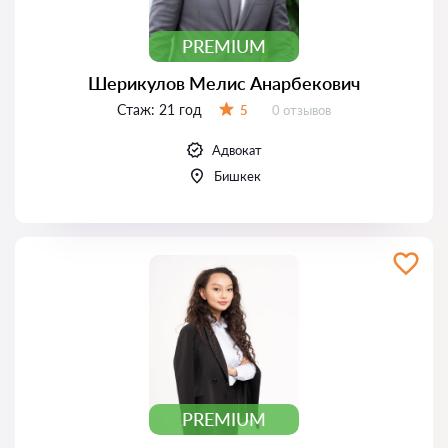
PREMIUM
Шерикулов Мелис Анарбекович
Стаж:
21 год
Отзывов:
5
0 отзывов
Оценка:
Адвокат
Бишкек
PREMIUM