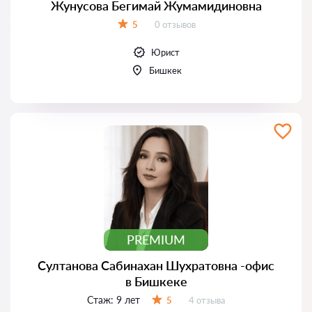
Жунусова Бегимай Жумамидиновна
Отзывов:
5
0 отзывов
Оценка:
Юрист
Бишкек
PREMIUM
Султанова Сабинахан Шухратовна -офис
в Бишкеке
Стаж:
9 лет
Отзывов:
5
4 отзыва
Оценка: