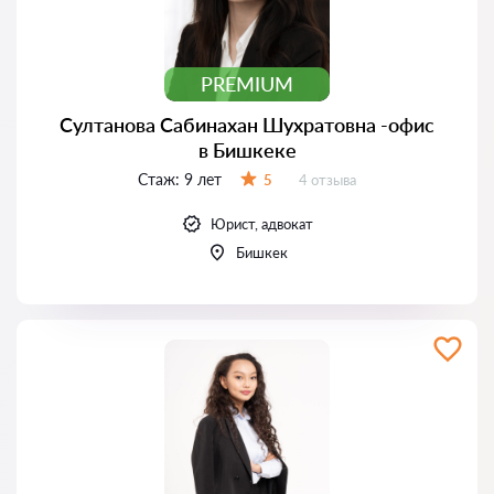
PREMIUM
Султанова Сабинахан Шухратовна -офис
в Бишкеке
Стаж:
9 лет
Отзывов:
5
4 отзыва
Оценка:
Юрист, адвокат
Бишкек