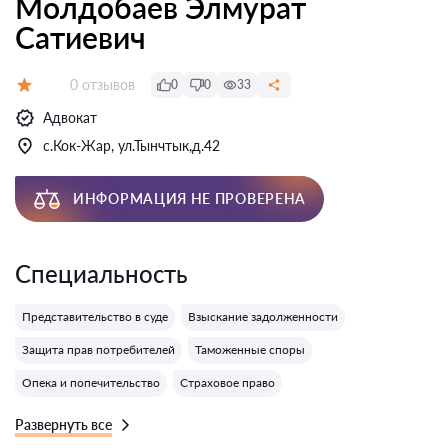
Молдобаев Элмурат
Сатиевич
Отзывов:
0 отзывов
0
0
33
Оценка:
Адвокат
с.Кок-Жар, ул.Тынчтык,д.42
ИНФОРМАЦИЯ НЕ ПРОВЕРЕНА
Специальность
Представительство в суде
Взыскание задолженности
Защита прав потребителей
Таможенные споры
Опека и попечительство
Страховое право
Развернуть все