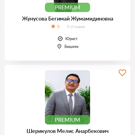
PREMIUM
Жунусова Бегимай Жумамидиновна
Отзывов:
5
0 отзывов
Оценка:
Юрист
Бишкек
PREMIUM
Шерикулов Мелис Анарбекович