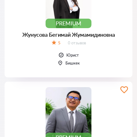
PREMIUM
Жунусова Бегимай Жумамидиновна
Отзывов:
5
0 отзывов
Оценка:
Юрист
Бишкек