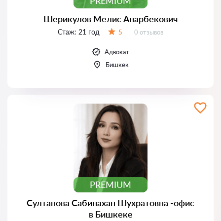
PREMIUM
Шерикулов Мелис Анарбекович
Стаж:
21 год
Отзывов:
5
0 отзывов
Оценка:
Адвокат
Бишкек
PREMIUM
Султанова Сабинахан Шухратовна -офис
в Бишкеке