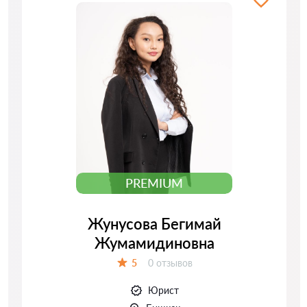
PREMIUM
Жунусова Бегимай
Жумамидиновна
Отзывов:
5
0 отзывов
Оценка:
Юрист