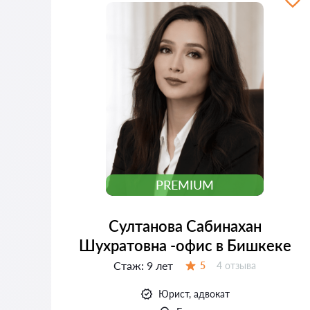
PREMIUM
Султанова Сабинахан
Шухратовна -офис в Бишкеке
Стаж:
9 лет
Отзывов:
5
4 отзыва
Оценка:
Юрист, адвокат