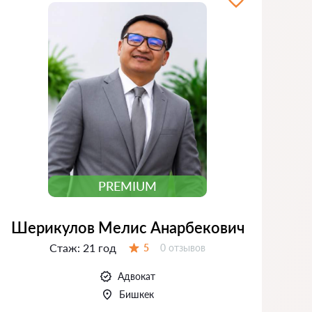
PREMIUM
Шерикулов Мелис Анарбекович
Стаж:
21 год
Отзывов:
5
0 отзывов
Оценка:
Адвокат
Бишкек