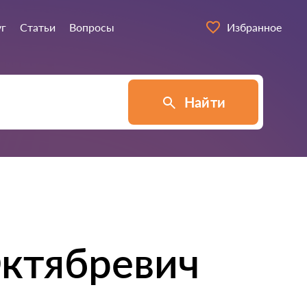
уг
Статьи
Вопросы
Избранное
Найти
ктябревич