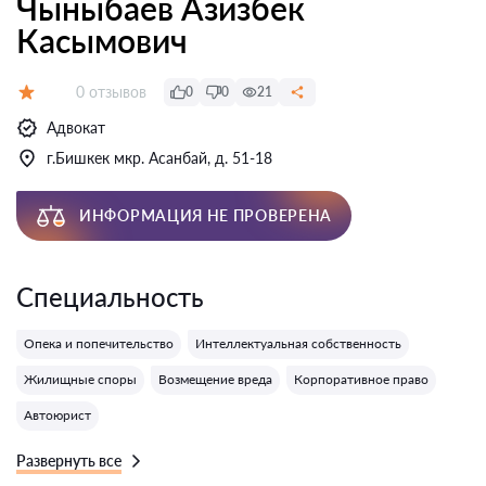
Чыныбаев Азизбек
Касымович
Отзывов:
0 отзывов
0
0
21
Оценка:
Адвокат
г.Бишкек мкр. Асанбай, д. 51-18
ИНФОРМАЦИЯ НЕ ПРОВЕРЕНА
Специальность
Опека и попечительство
Интеллектуальная собственность
Жилищные споры
Возмещение вреда
Корпоративное право
Автоюрист
Развернуть все