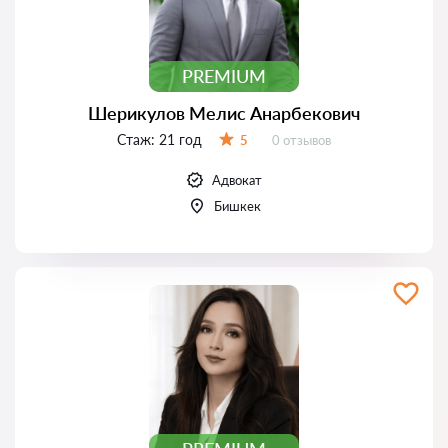
PREMIUM
Шерикулов Мелис Анарбекович
Стаж:
21 год
Отзывов:
5
0 отзывов
Оценка:
Адвокат
Бишкек