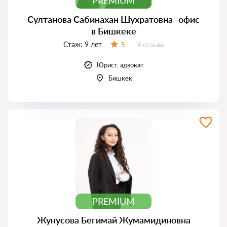
PREMIUM
Султанова Сабинахан Шухратовна -офис
в Бишкеке
Стаж:
9 лет
Отзывов:
5
4 отзыва
Оценка:
Юрист, адвокат
Бишкек
PREMIUM
Жунусова Бегимай Жумамидиновна