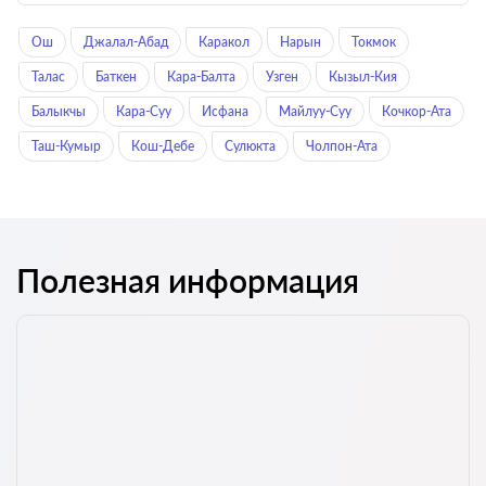
Ош
Джалал-Абад
Каракол
Нарын
Токмок
Талас
Баткен
Кара-Балта
Узген
Кызыл-Кия
Балыкчы
Кара-Суу
Исфана
Майлуу-Суу
Кочкор-Ата
Таш-Кумыр
Кош-Дебе
Сулюкта
Чолпон-Ата
Полезная информация