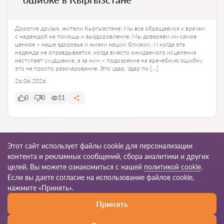
Дорогие друзья, жители Кыргызстана! Мы все обращаемся к врачам
с надеждой на помощь и выздоровление. Мы доверяем им самое
ценное – наше здоровье и жизни наших близких. И когда эта
надежда не оправдывается, когда вместо ожидаемого исцеления
наступает ухудшение, а за ним – подозрение на врачебную ошибку,
это не просто разочарование. Это удар. Удар по […]
26.06.2026
0
0
11
Ко всем статьям
Этот сайт использует файлы cookie для персонализации
контента и рекламных сообщений, сбора аналитики и других
целей. Вы можете ознакомиться с нашей
политикой cookie
.
Если вы даете согласие на использование файлов cookie,
© 2026 Yurkg
нажмите «Принять».
Принять
Правила пользования
Карта сайта
Наша сеть по миру