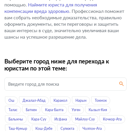
помощью.
Наймите юриста для получения
компенсации вреда здоровью
. Профессионал поможет
вам собрать необходимые доказательства, правильно
оформить документы, вести переговоры и защитить
ваши интересы в суде, значительно увеличивая ваши
шансы на успешное разрешение дела.
Выберите город ниже для перехода к
юристам по этой теме:
Ош
Джалал-Абад
Каракол
Нарын
Токмок
Талас
Баткен
Кара-Балта
Узген
Кызыл-Кия
Балыкчы
Кара-Суу
Исфана
Майлуу-Суу
Кочкор-Ата
Таш-Кумыр
Кош-Дебе
Сулюкта
Чолпон-Ата