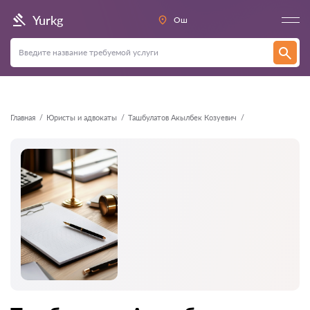
Назад
Yurkg
Ош
Главная
Юристы и адвокаты
Ташбулатов Акылбек Козуевич