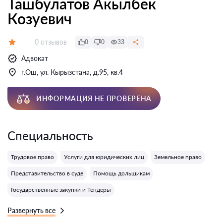
Ташбулатов Акылбек
Козуевич
Отзывов:
0 отзывов
0
0
33
Оценка:
Адвокат
г.Ош, ул. Кырызстана, д.95, кв.4
ИНФОРМАЦИЯ НЕ ПРОВЕРЕНА
Специальность
Трудовое право
Услуги для юридических лиц
Земельное право
Представительство в суде
Помощь дольщикам
Государственные закупки и Тендеры
Развернуть все