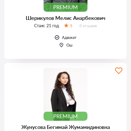
PREMIUM
Шерикулов Мелис Анарбекович
Стаж:
21 год
Отзывов:
5
0 отзывов
Оценка:
Адвокат
Ош
PREMIUM
Жунусова Бегимай Жумамидиновна