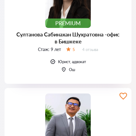
PREMIUM
Султанова Сабинахан Шухратовна -офис
в Бишкеке
Стаж:
9 лет
Отзывов:
5
4 отзыва
Оценка:
Юрист, адвокат
Ош