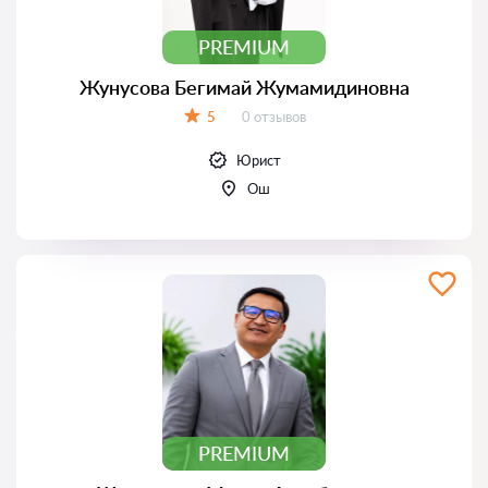
PREMIUM
Жунусова Бегимай Жумамидиновна
Отзывов:
5
0 отзывов
Оценка:
Юрист
Ош
PREMIUM