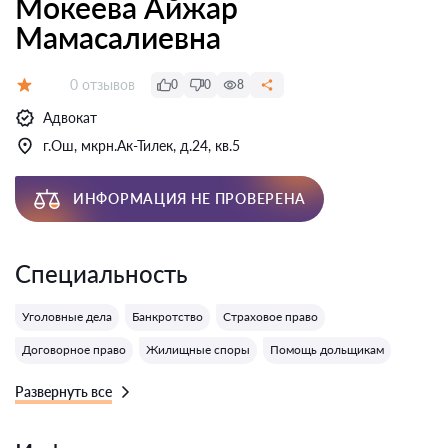
Мокеева Айжар
Мамасалиевна
Отзывов:
0 отзывов
0
0
8
Оценка:
Адвокат
г.Ош, мкрн.Ак-Тилек, д.24, кв.5
ИНФОРМАЦИЯ НЕ ПРОВЕРЕНА
Специальность
Уголовные дела
Банкротство
Страховое право
Договорное право
Жилищные споры
Помощь дольщикам
Развернуть все