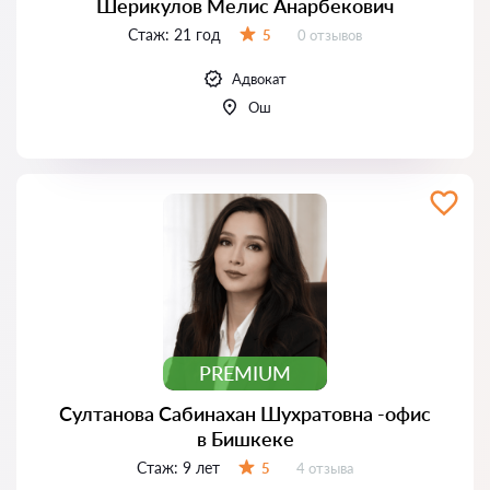
Шерикулов Мелис Анарбекович
Стаж:
21 год
Отзывов:
5
0 отзывов
Оценка:
Адвокат
Ош
PREMIUM
Султанова Сабинахан Шухратовна -офис
в Бишкеке
Стаж:
9 лет
Отзывов:
5
4 отзыва
Оценка: