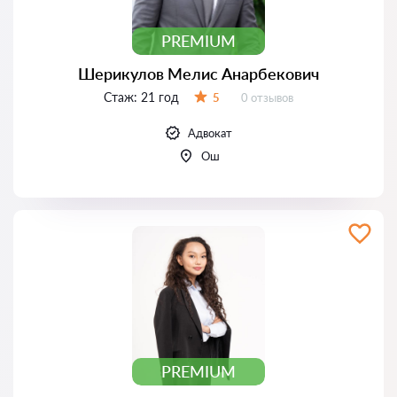
PREMIUM
Шерикулов Мелис Анарбекович
Стаж:
21 год
Отзывов:
5
0 отзывов
Оценка:
Адвокат
Ош
PREMIUM