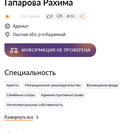
Гапарова Рахима
Отзывов:
0 отзывов
0
0
16
Оценка:
Адвокат
Ошская обл, р-н.Кадамжай
ИНФОРМАЦИЯ НЕ ПРОВЕРЕНА
Специальность
Аресты
Миграционное законодательство
Возмещение вреда
Семейные споры
Административное право
Интеллектуальная собственность
Развернуть все