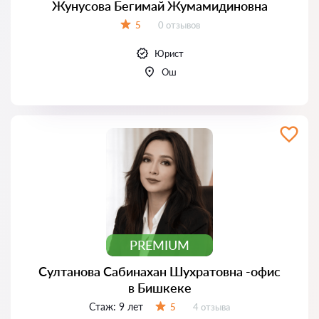
Жунусова Бегимай Жумамидиновна
Отзывов:
5
0 отзывов
Оценка:
Юрист
Ош
PREMIUM
Султанова Сабинахан Шухратовна -офис
в Бишкеке
Стаж:
9 лет
Отзывов:
5
4 отзыва
Оценка: