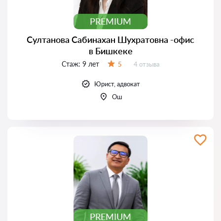
PREMIUM
Султанова Сабинахан Шухратовна -офис
в Бишкеке
Стаж:
9 лет
Отзывов:
5
4 отзыва
Оценка:
Юрист, адвокат
Ош
PREMIUM