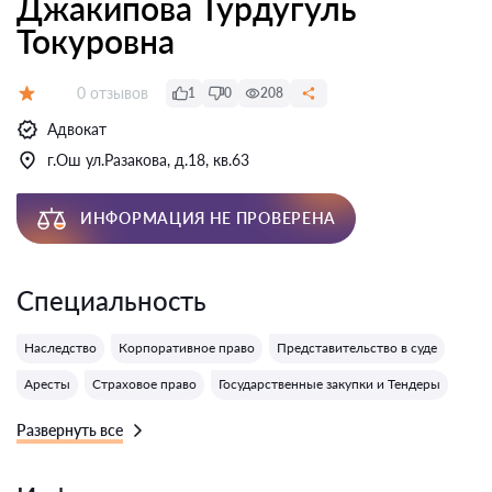
Джакипова Турдугуль
Токуровна
Отзывов:
0 отзывов
1
0
208
Оценка:
Адвокат
г.Ош ул.Разакова, д.18, кв.63
ИНФОРМАЦИЯ НЕ ПРОВЕРЕНА
Специальность
Наследство
Корпоративное право
Представительство в суде
Аресты
Страховое право
Государственные закупки и Тендеры
Развернуть все