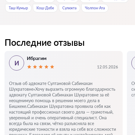
Таш-Кумыр
Кош-Дебе
Сулюкта
Чолпон-Ата
Последние отзывы
Ибрагим
И
12.05.2026
Отзыв об адвокате Султановой Сабинахан
О
Шухратовне«Хочу выразить огромную благодарность
с
адвокату Султановой Сабинахан Шухратовне за её
с
неоценимую помощь в решении моего дела в
Бишкеке.Сабинахан Шухратовна проявила себя как
настоящий профессионал своего дела — грамотный,
уверенный и очень оперативный специалист. Она
всегда была на связи, чётко разъясняла все
юридические тонкости и взяла на себя все сложности
процесса. Благодаря её опыту и настойчивости, мой