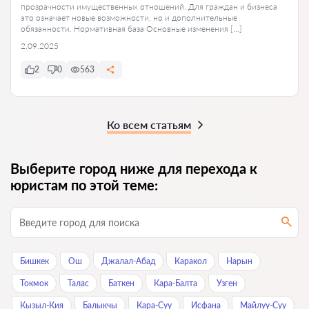
прозрачности имущественных отношений. Для граждан и бизнеса
это означает новые возможности, но и дополнительные
обязанности. Нормативная база Основные изменения […]
2.09.2025
2
0
563
Ко всем статьям
Выберите город ниже для перехода к
юристам по этой теме:
Бишкек
Ош
Джалал-Абад
Каракол
Нарын
Токмок
Талас
Баткен
Кара-Балта
Узген
Кызыл-Кия
Балыкчы
Кара-Суу
Исфана
Майлуу-Суу