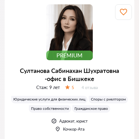
PREMIUM
Султанова Сабинахан Шухратовна
-офис в Бишкеке
Стаж:
9 лет
Отзывов:
5
4 отзыва
Оценка:
Юридические услуги для физических лиц
Споры с риелтором
Право собственности
Гражданское право
Адвокат, юрист
Кочкор-Ата