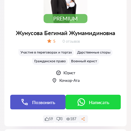
PREMIUM
Жунусова Бегимай Жумамидиновна
Отзывов:
5
0 отзывов
Оценка:
Участие в переговорах и торгах
Дарственные споры
Гражданское право
Военный юрист
Юрист
Кочкор-Ата
Позвонить
Написать
59
3
187