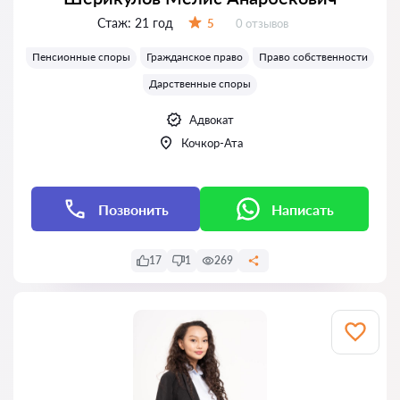
Стаж:
21 год
Отзывов:
5
0 отзывов
Оценка:
Пенсионные споры
Гражданское право
Право собственности
Дарственные споры
Адвокат
Кочкор-Ата
Позвонить
Написать
17
1
269