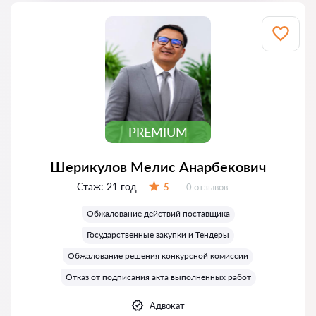
PREMIUM
Шерикулов Мелис Анарбекович
Стаж:
21 год
Отзывов:
5
0 отзывов
Оценка:
Обжалование действий поставщика
Государственные закупки и Тендеры
Обжалование решения конкурсной комиссии
Отказ от подписания акта выполненных работ
Адвокат