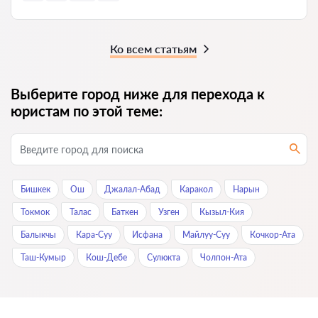
Ко всем статьям
Выберите город ниже для перехода к
юристам по этой теме:
Бишкек
Ош
Джалал-Абад
Каракол
Нарын
Токмок
Талас
Баткен
Узген
Кызыл-Кия
Балыкчы
Кара-Суу
Исфана
Майлуу-Суу
Кочкор-Ата
Таш-Кумыр
Кош-Дебе
Сулюкта
Чолпон-Ата