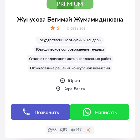
PREMIUM
Жунусова Бегимай Жумамидиновна
Отзывов:
5
0 отзывов
Оценка:
Государственные закупки и Тендеры
Юридическое сопровождение тендера
Отказ от подписания акта выполненных работ
Обжалование решения конкурсной комиссии
Юрист
Кара-Балта
Позвонить
Написать
58
3
147