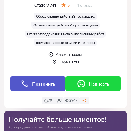
Стаж:
9 лет
Отзывов:
5
4 отзыва
Оценка:
Обжалование действий поставщика
Обжалование действий субподрядчика
Отказ от подписания акта выполненных работ
Государственные закупки и Тендеры
Адвокат, юрист
Кара-Балта
Позвонить
Написать
79
3
2947
Получайте больше клиентов!
Для продвижение вашей анкеты, свяжитесь с нами.