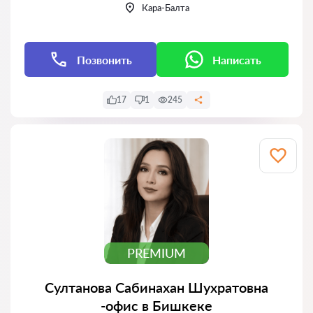
Кара-Балта
Позвонить
Написать
17
1
245
PREMIUM
Султанова Сабинахан Шухратовна
-офис в Бишкеке