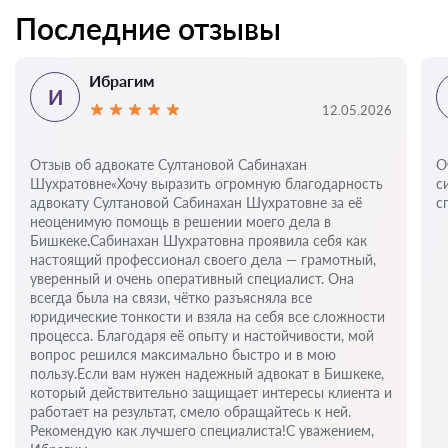
Последние отзывы
Ибрагим
И
12.05.2026
Отзыв об адвокате Султановой Сабинахан
О
Шухратовне«Хочу выразить огромную благодарность
с
адвокату Султановой Сабинахан Шухратовне за её
с
неоценимую помощь в решении моего дела в
Бишкеке.Сабинахан Шухратовна проявила себя как
настоящий профессионал своего дела — грамотный,
уверенный и очень оперативный специалист. Она
всегда была на связи, чётко разъясняла все
юридические тонкости и взяла на себя все сложности
процесса. Благодаря её опыту и настойчивости, мой
вопрос решился максимально быстро и в мою
пользу.Если вам нужен надежный адвокат в Бишкеке,
который действительно защищает интересы клиента и
работает на результат, смело обращайтесь к ней.
Рекомендую как лучшего специалиста!С уважением,