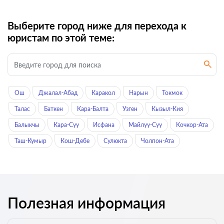
Выберите город ниже для перехода к
юристам по этой теме:
Ош
Джалал-Абад
Каракол
Нарын
Токмок
Талас
Баткен
Кара-Балта
Узген
Кызыл-Кия
Балыкчы
Кара-Суу
Исфана
Майлуу-Суу
Кочкор-Ата
Таш-Кумыр
Кош-Дебе
Сулюкта
Чолпон-Ата
Полезная информация