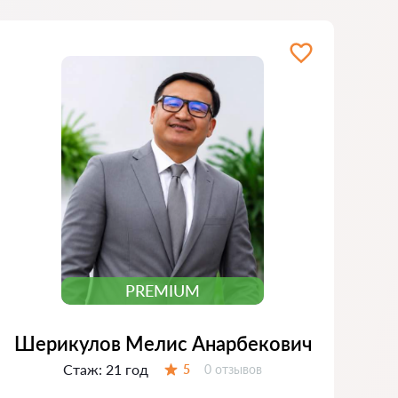
PREMIUM
Шерикулов Мелис Анарбекович
Стаж:
21 год
Отзывов:
5
0 отзывов
Оценка: