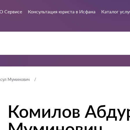
О Сервисе
Консультация юриста в Исфана
Каталог услу
асул Муминович
Комилов Абду
Муминович