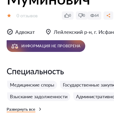
Отзывов:
0 отзывов
0
0
64
Оценка:
Адвокат
Лейлекский р-н, г. Исфана
ИНФОРМАЦИЯ НЕ ПРОВЕРЕНА
Специальность
Медицинские споры
Государственные закуп
Взыскание задолженности
Административно
Развернуть все