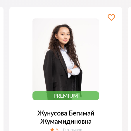
PREMIUM
Жунусова Бегимай
Жумамидиновна
Отзывов:
5
0 отзывов