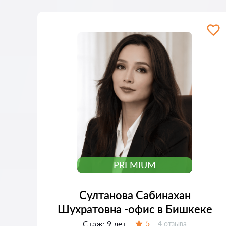
PREMIUM
Султанова Сабинахан
Шухратовна -офис в Бишкеке
Стаж:
9 лет
Отзывов:
5
4 отзыва