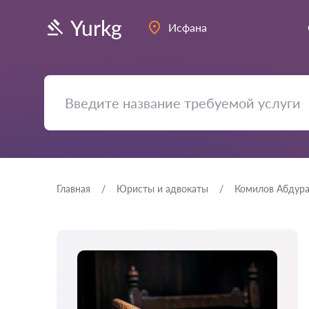
Yurkg
Исфана
Главная
Юристы и адвокаты
Комилов Абдур