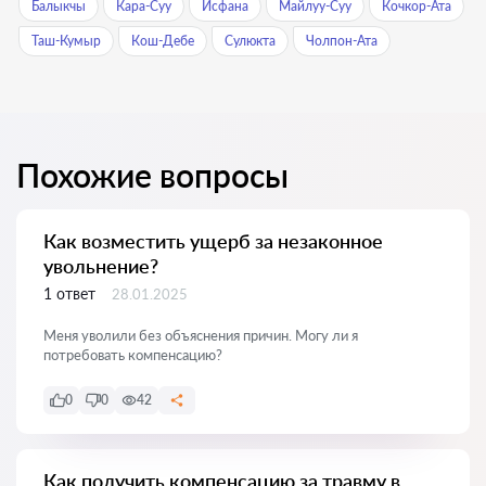
Балыкчы
Кара-Суу
Исфана
Майлуу-Суу
Кочкор-Ата
Таш-Кумыр
Кош-Дебе
Сулюкта
Чолпон-Ата
Похожие вопросы
Как возместить ущерб за незаконное
увольнение?
1 ответ
28.01.2025
Меня уволили без объяснения причин. Могу ли я
потребовать компенсацию?
0
0
42
Как получить компенсацию за травму в