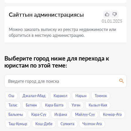
Сайттын администрациясы
01.01.2025
Можно заказать выписку из реестра недвижимости или
обратиться в местную администрацию.
Выберите город ниже для перехода к
юристам по этой теме:
Ош
Джалал-Абад
Каракол
Нарын
Токмок
Талас
Баткен
Кара-Балта
Узген
Кызыл-Кия
Балыкчы
Кара-Суу
Исфана
Майлуу-Суу
Кочкор-Ата
Таш-Кумыр
Кош-Дебе
Сулюкта
Чолпон-Ата