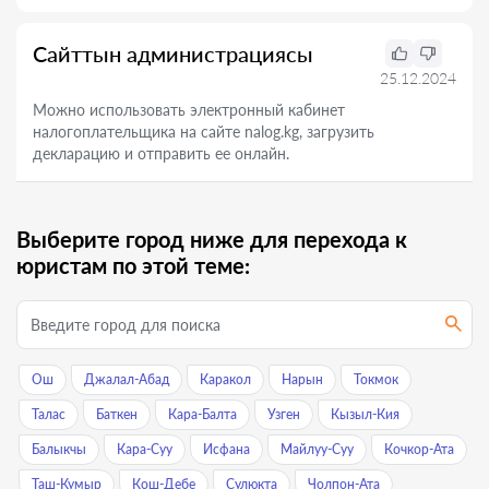
Сайттын администрациясы
25.12.2024
Можно использовать электронный кабинет
налогоплательщика на сайте nalog.kg, загрузить
декларацию и отправить ее онлайн.
Выберите город ниже для перехода к
юристам по этой теме:
Ош
Джалал-Абад
Каракол
Нарын
Токмок
Талас
Баткен
Кара-Балта
Узген
Кызыл-Кия
Балыкчы
Кара-Суу
Исфана
Майлуу-Суу
Кочкор-Ата
Таш-Кумыр
Кош-Дебе
Сулюкта
Чолпон-Ата