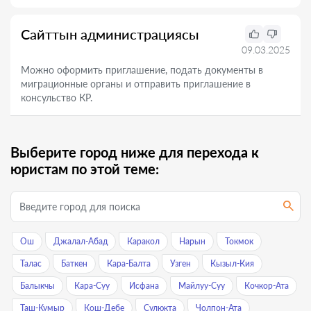
Сайттын администрациясы
09.03.2025
Можно оформить приглашение, подать документы в
миграционные органы и отправить приглашение в
консульство КР.
Выберите город ниже для перехода к
юристам по этой теме:
Ош
Джалал-Абад
Каракол
Нарын
Токмок
Талас
Баткен
Кара-Балта
Узген
Кызыл-Кия
Балыкчы
Кара-Суу
Исфана
Майлуу-Суу
Кочкор-Ата
Таш-Кумыр
Кош-Дебе
Сулюкта
Чолпон-Ата