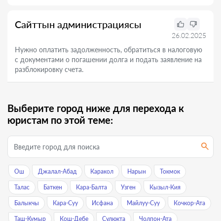
Сайттын администрациясы
26.02.2025
Нужно оплатить задолженность, обратиться в налоговую
с документами о погашении долга и подать заявление на
разблокировку счета.
Выберите город ниже для перехода к
юристам по этой теме:
Ош
Джалал-Абад
Каракол
Нарын
Токмок
Талас
Баткен
Кара-Балта
Узген
Кызыл-Кия
Балыкчы
Кара-Суу
Исфана
Майлуу-Суу
Кочкор-Ата
Таш-Кумыр
Кош-Дебе
Сулюкта
Чолпон-Ата